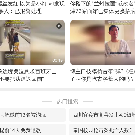
丝发红 以为是小灯 却发现
你楼下的“兰州拉面”或改名
当事人：已报警处理
津72家面馆已集体更换招
00:19
男孩边境哭泣恳求西班牙士
博主口技模仿古筝“弹”《枉
不要把我遣返回国”
了～你是吃古筝长大的吗？
位考级不带古筝的选手。”
日电讯）
热门搜索
聘笔试前13名被淘汰
四川宜宾市高县发生4.9级
提前14天免费退改
泰国校园枪击案死亡人数升