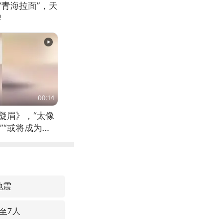
“青海拉面”，天
牌
00:14
凝眉》，“太像
”“或将成为首
（来源：新华每
地震
至7人