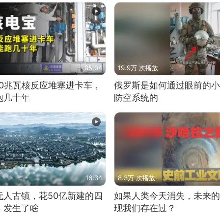
05:04
19.9万 次播放
10兆瓦核反应堆塞进卡车，
俄罗斯是如何通过眼前的小
跑几十年
防空系统的
16:34
8.3万 次播放
无人古镇，花50亿新建的四
如果人类今天消失，未来的
，发生了啥
现我们存在过？