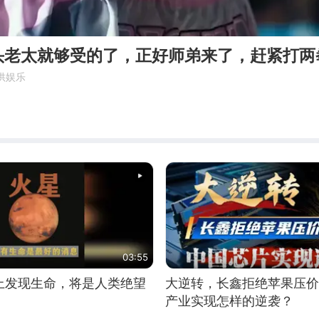
头老太就够受的了，正好师弟来了，赶紧打两
供娱乐
03:55
上发现生命，将是人类绝望
大逆转，长鑫拒绝苹果压价
产业实现怎样的逆袭？