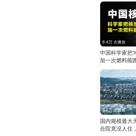
8.4万 次播放
中国科学家把
加一次燃料能
2.0万 次播放
国内规模最大
合院竟没人住