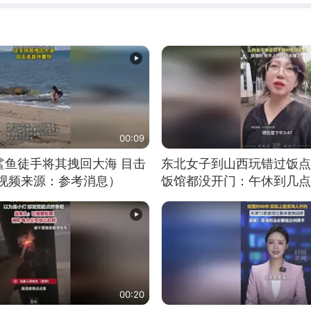
00:09
鲨鱼徒手将其拽回大海 目击
东北女子到山西玩错过饭点
（视频来源：参考消息）
饭馆都没开门：午休到几点
00:20