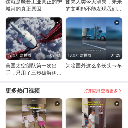
这就是鹰酱工业真正的护
如果人类今天消失，未来
城河的真正原因
的文明能不能发现我们存
在过？
12.0万 次播放
09:47
13.0万 次播放
01:29
美国太空部队第一次出
为啥国外这么多长头卡车
手，只用了三步破解伊朗
防空
更多热门视频
打开应用 查看更多