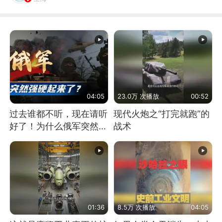
04:05
23.0万 次播放
00:52
过去谁都不听，现在请听
现代火炮之“打完就跑”的
好了！为什么俄军突然强
战术
硬起来了？
01:36
8.5万 次播放
04:05