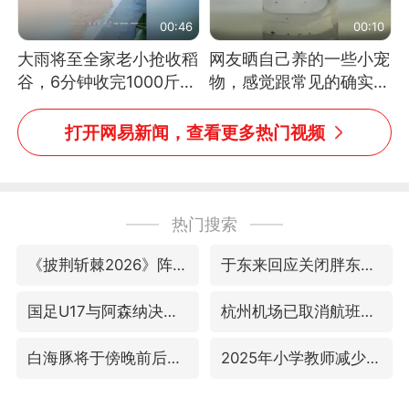
00:46
00:10
大雨将至全家老小抢收稻
网友晒自己养的一些小宠
谷，6分钟收完1000斤，
物，感觉跟常见的确实有
没有一个人掉链子
些不一样
打开网易新闻，查看更多热门视频
热门搜索
《披荆斩棘2026》阵容官宣
于东来回应关闭胖东来生活广场店
国足U17与阿森纳决赛取消 并列冠军
杭州机场已取消航班388架次
白海豚将于傍晚前后登陆
2025年小学教师减少13.19万