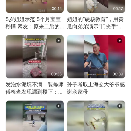
00:14
00:17
5岁姐姐示范 5个月宝宝
姐姐的“硬核教育”，用黄
秒懂 网友：原来二胎的
瓜向弟弟演示“门夹手”，
快乐长这样
网友：果然言传不如身
教！
00:36
00:39
发泡水泥填不满，装修师
孙子考取上海交大爷爷感
傅检查发现漏到楼下：出
谢亲家母
风口未延伸到外墙