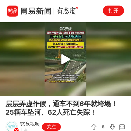
打开
Play
00:00
00:12
En
层层弄虚作假，通车不到6年就垮塌！
fu
25辆车坠河、62人死亡失踪！
究竟视频
关注
8
上海