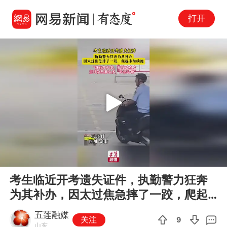
打开
Play
00:00
00:13
En
考生临近开考遗失证件，执勤警力狂奔
fu
为其补办，因太过焦急摔了一跤，爬起
来继续跑
五莲融媒
关注
9
山东