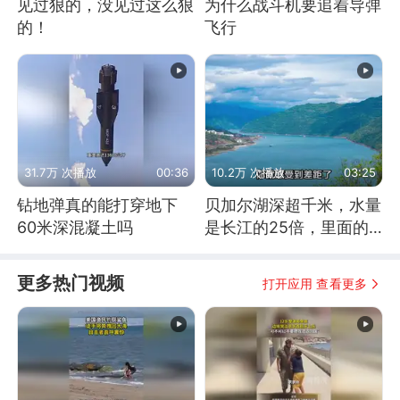
见过狠的，没见过这么狠
为什么战斗机要追着导弹
的！
飞行
31.7万 次播放
00:36
10.2万 次播放
03:25
钻地弹真的能打穿地下
贝加尔湖深超千米，水量
60米深混凝土吗
是长江的25倍，里面的
鱼究竟有多大？
更多热门视频
打开应用 查看更多