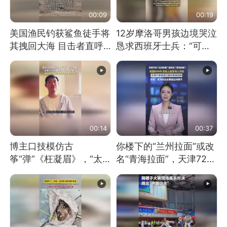
00:09
00:19
美国渔民钓获鲨鱼徒手将
12岁摩洛哥男孩边境哭泣
其拽回大海 目击者直呼
恳求西班牙士兵：“可不
震惊 （视频来源：参考
可以不要把我遣返回国”
消息）
00:14
00:37
博主口技模仿古
你楼下的“兰州拉面”或改
筝“弹”《枉凝眉》，“太
名“青海拉面”，天津72家
像了～你是吃古筝长大的
面馆已集体更换招牌
吗？”“或将成为首位考级
不带古筝的选手。”（来
源：新华每日电讯）