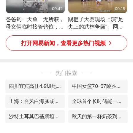
00:42
00:16
爸爸钓一天鱼一无所获，
踢毽子大赛现场上演“足
母女俩临时接管钓位，用
尖上的武林争霸”。网
玩具鱼竿钓上大鱼
友：这哪是踢毽子，分明
是武侠片现场！#睡个好
打开网易新闻，查看更多热门视频
觉
热门搜索
四川宜宾高县4.9级地震致1死
中国女篮70-67险胜尼日利亚女篮
上海：台风白海豚或将带来龙卷风
全球首个长时储能一体化产业园量产
沙特土耳其巴基斯坦签署共同防务协议
秋天的第一杯奶茶到底有多火