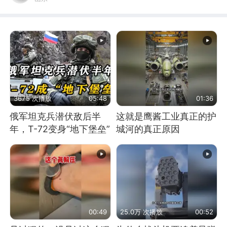
3675 次播放
05:48
01:36
俄军坦克兵潜伏敌后半
这就是鹰酱工业真正的护
年，T-72变身“地下堡垒”
城河的真正原因
00:49
25.0万 次播放
00:52