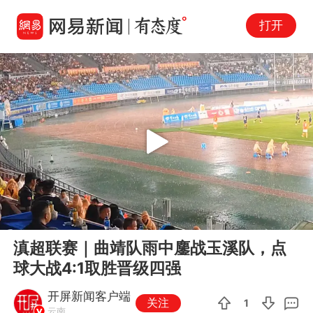
打开
Play
00:00
00:24
En
滇超联赛｜曲靖队雨中鏖战玉溪队，点
fu
球大战4:1取胜晋级四强
开屏新闻客户端
关注
1
云南