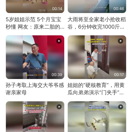
00:14
00:46
5岁姐姐示范 5个月宝宝
大雨将至全家老小抢收稻
秒懂 网友：原来二胎的
谷，6分钟收完1000斤，
快乐长这样
没有一个人掉链子
00:39
00:17
孙子考取上海交大爷爷感
姐姐的“硬核教育”，用黄
谢亲家母
瓜向弟弟演示“门夹手”，
网友：果然言传不如身
教！