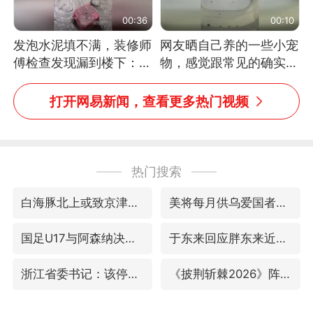
00:36
00:10
发泡水泥填不满，装修师
网友晒自己养的一些小宠
傅检查发现漏到楼下：出
物，感觉跟常见的确实有
风口未延伸到外墙
些不一样
打开网易新闻，查看更多热门视频
热门搜索
白海豚北上或致京津冀暴雨
美将每月供乌爱国者拦截导弹
国足U17与阿森纳决赛取消 并列冠军
于东来回应胖东来近25年老店年底关闭
浙江省委书记：该停下的坚决停下来
《披荆斩棘2026》阵容官宣