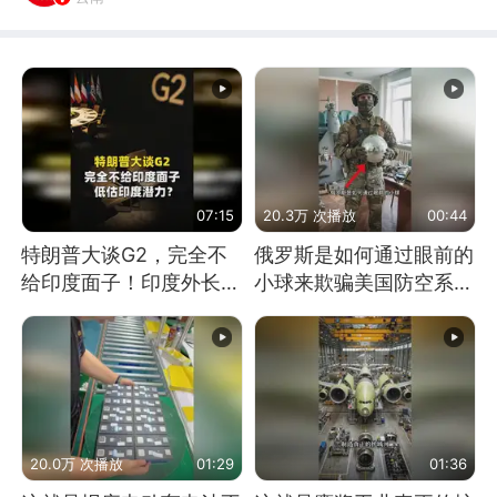
07:15
20.3万 次播放
00:44
特朗普大谈G2，完全不
俄罗斯是如何通过眼前的
给印度面子！印度外长：
小球来欺骗美国防空系统
低估印度潜力
的
20.0万 次播放
01:29
01:36