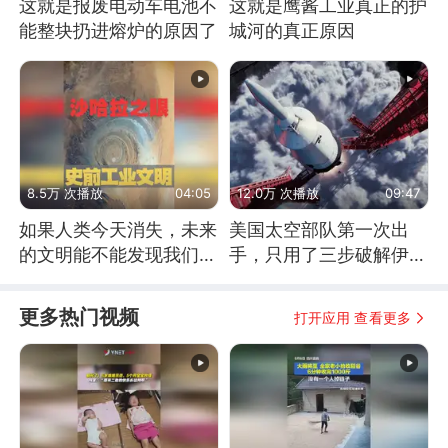
这就是报废电动车电池不
这就是鹰酱工业真正的护
能整块扔进熔炉的原因了
城河的真正原因
8.5万 次播放
04:05
12.0万 次播放
09:47
如果人类今天消失，未来
美国太空部队第一次出
的文明能不能发现我们存
手，只用了三步破解伊朗
在过？
防空
更多热门视频
打开应用 查看更多