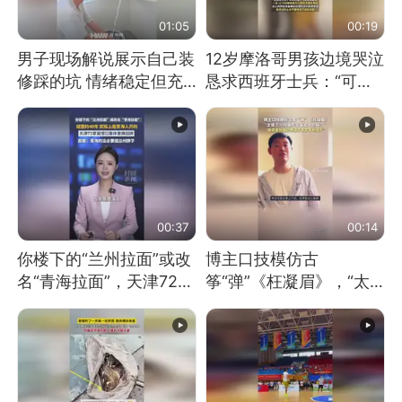
01:05
00:19
男子现场解说展示自己装
12岁摩洛哥男孩边境哭泣
修踩的坑 情绪稳定但充
恳求西班牙士兵：“可不
满无奈 每处都有精心设
可以不要把我遣返回国”
计 但每处都有瑕疵 网
友：一开始我没笑 但看
到洗手盆我没绷住
00:37
00:14
你楼下的“兰州拉面”或改
博主口技模仿古
名“青海拉面”，天津72家
筝“弹”《枉凝眉》，“太
面馆已集体更换招牌
像了～你是吃古筝长大的
吗？”“或将成为首位考级
不带古筝的选手。”（来
源：新华每日电讯）