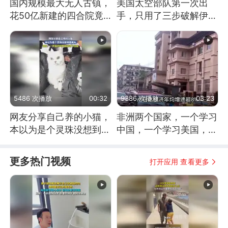
国内规模最大无人古镇，
美国太空部队第一次出
花50亿新建的四合院竟
手，只用了三步破解伊朗
没人住，发生了啥
防空
5486 次播放
00:32
9386 次播放
03:23
网友分享自己养的小猫，
非洲两个国家，一个学习
本以为是个灵珠没想到是
中国，一个学习美国，结
魔丸
果怎么样了？
更多热门视频
打开应用 查看更多