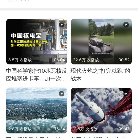
8.5万 次播放
05:04
22.6万 次播放
00:52
中国科学家把10兆瓦核反
现代火炮之“打完就跑”的
应堆塞进卡车，加一次燃
战术
料能跑几十年
2.8万 次播放
16:34
11.8万 次播放
09:47