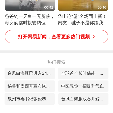
00:42
00:16
爸爸钓一天鱼一无所获，
华山论“毽”名场面上新！
母女俩临时接管钓位，用
网友：毽子不是你踢我
玩具鱼竿钓上大鱼
捡，我踢你捡吗
打开网易新闻，查看更多热门视频
热门搜索
台风白海豚已进入24小时警戒线
全球首个长时储能一体化产业园量产
秘鲁和墨西哥宣布恢复外交关系
中医教你一招提升气血
泉州市委书记张毅恭被查
台风白海豚或吞并鲸鱼 登陆地点更新