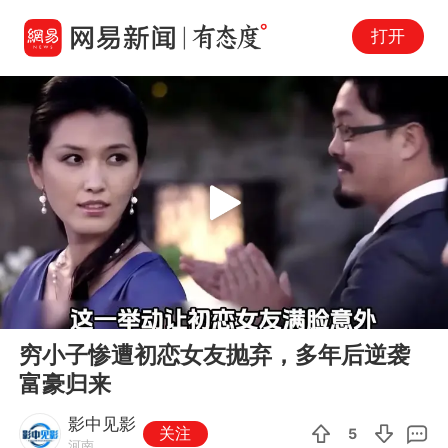
打开
Play
00:00
03:26
En
穷小子惨遭初恋女友抛弃，多年后逆袭
fu
富豪归来
影中见影
关注
5
河南