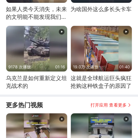
如果人类今天消失，未来
为啥国外这么多长头卡车
的文明能不能发现我们存
在过？
9178 次播放
01:16
19.0万 次播放
01:40
乌克兰是如何重新定义坦
这就是全球航运巨头疯狂
克战术的
抢购这种铁盒子的原因了
更多热门视频
打开应用 查看更多