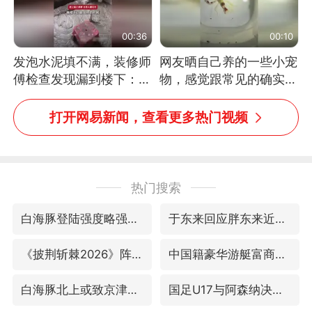
00:36
00:10
发泡水泥填不满，装修师
网友晒自己养的一些小宠
傅检查发现漏到楼下：出
物，感觉跟常见的确实有
风口未延伸到外墙
些不一样
打开网易新闻，查看更多热门视频
热门搜索
白海豚登陆强度略强于巴威
于东来回应胖东来近25年老店年底关闭
《披荆斩棘2026》阵容官宣
中国籍豪华游艇富商之子在泰国被杀
白海豚北上或致京津冀暴雨
国足U17与阿森纳决赛取消 并列冠军