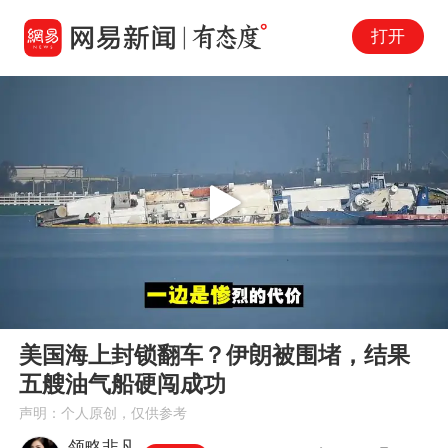
打开
Play
00:00
02:35
En
美国海上封锁翻车？伊朗被围堵，结果
fu
五艘油气船硬闯成功
声明：个人原创，仅供参考
领略非凡