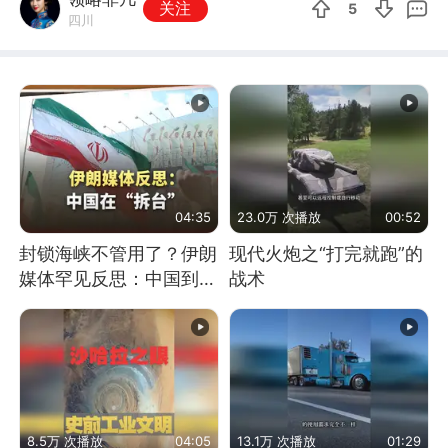
关注
5
四川
04:35
23.0万 次播放
00:52
封锁海峡不管用了？伊朗
现代火炮之“打完就跑”的
媒体罕见反思：中国到底
战术
是不是在"拆台"
8.5万 次播放
04:05
13.1万 次播放
01:29