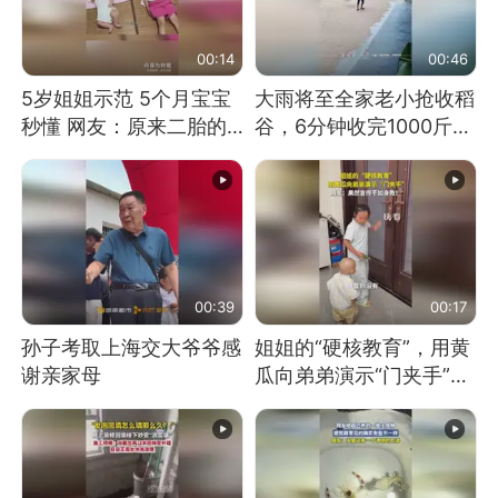
00:14
00:46
5岁姐姐示范 5个月宝宝
大雨将至全家老小抢收稻
秒懂 网友：原来二胎的
谷，6分钟收完1000斤，
快乐长这样
没有一个人掉链子
00:39
00:17
孙子考取上海交大爷爷感
姐姐的“硬核教育”，用黄
谢亲家母
瓜向弟弟演示“门夹手”，
网友：果然言传不如身
教！