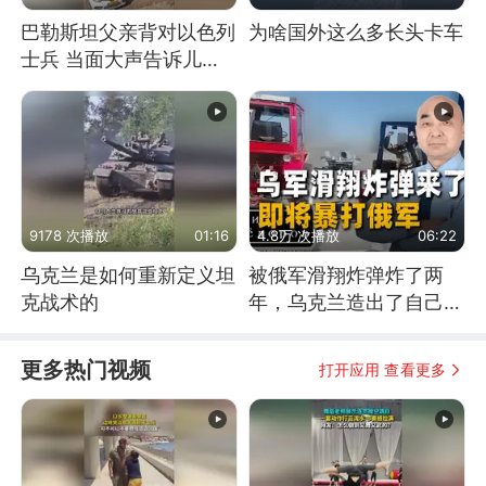
巴勒斯坦父亲背对以色列
为啥国外这么多长头卡车
士兵 当面大声告诉儿
子：永远不要害怕他们！
9178 次播放
01:16
4.8万 次播放
06:22
乌克兰是如何重新定义坦
被俄军滑翔炸弹炸了两
克战术的
年，乌克兰造出了自己
的“空中长臂”
更多热门视频
打开应用 查看更多