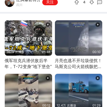
关注
4
四川
3675 次播放
05:48
00:10
俄军坦克兵潜伏敌后半
月亮也逃不开垃圾侵扰！
年，T-72变身“地下堡垒”
马斯克公司火箭残骸把月
球撞个坑
00:12
12.4万 次播放
01:29