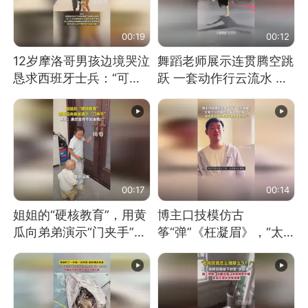
00:19
00:12
12岁摩洛哥男孩边境哭泣
舞蹈老师展示连贯腾空跳
恳求西班牙士兵：“可不
跃 一套动作行云流水 节
可以不要把我遣返回国”
奏感拉满 网友：怎么做
到又舞又武的？
00:17
00:14
姐姐的“硬核教育”，用黄
博主口技模仿古
瓜向弟弟演示“门夹手”，
筝“弹”《枉凝眉》，“太
网友：果然言传不如身
像了～你是吃古筝长大的
教！
吗？”“或将成为首位考级
不带古筝的选手。”（来
源：新华每日电讯）