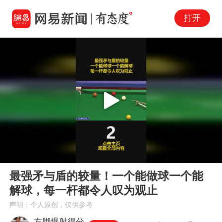
打开
Play
00:00
04:53
En
最强矛与盾的较量！一个能做球一个能
fu
解球，每一杆都令人叹为观止
声明：个人原创，仅供参考
左脚爆射得分