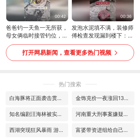
00:42
00:36
爸爸钓一天鱼一无所获，
发泡水泥填不满，装修师
母女俩临时接管钓位，用
傅检查发现漏到楼下：出
玩具鱼竿钓上大鱼
风口未延伸到外墙
打开网易新闻，查看更多热门视频
热门搜索
白海豚将正面袭击贯穿浙江
金饰克价一夜涨回1300元
知名编剧汪海林被实名举报偷税漏税
河南重大刑事案嫌疑人落网
西湖突现狂风暴雨 游客瞬间被浇透
富婆带资进组给自己硬加60多场吻戏