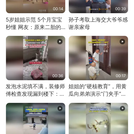
00:14
00:39
5岁姐姐示范 5个月宝宝
孙子考取上海交大爷爷感
秒懂 网友：原来二胎的
谢亲家母
快乐长这样
00:36
00:17
发泡水泥填不满，装修师
姐姐的“硬核教育”，用黄
傅检查发现漏到楼下：出
瓜向弟弟演示“门夹手”，
风口未延伸到外墙
网友：果然言传不如身
教！