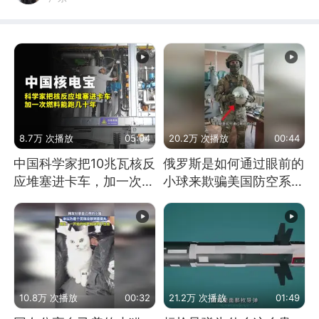
8.7万 次播放
05:04
20.2万 次播放
00:44
中国科学家把10兆瓦核反
俄罗斯是如何通过眼前的
应堆塞进卡车，加一次燃
小球来欺骗美国防空系统
料能跑几十年
的
10.8万 次播放
00:32
21.2万 次播放
01:49