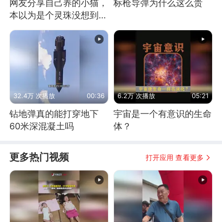
网友分享自己养的小猫，
标枪导弹为什么这么贵
本以为是个灵珠没想到是
魔丸
32.4万 次播放
00:36
6.2万 次播放
05:21
钻地弹真的能打穿地下
宇宙是一个有意识的生命
60米深混凝土吗
体？
更多热门视频
打开应用 查看更多