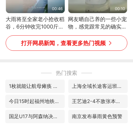
00:46
00:10
大雨将至全家老小抢收稻
网友晒自己养的一些小宠
谷，6分钟收完1000斤，
物，感觉跟常见的确实有
没有一个人掉链子
些不一样
打开网易新闻，查看更多热门视频
热门搜索
1枚就能让航母瘫痪 轰-6J实力有多强
上海全域长途客运班次全部停运
今日15时起福州地铁高架区段停运
王艺迪2-4不敌张本美和止步4强
国足U17与阿森纳决赛取消 并列冠军
南京发布暴雨黄色预警