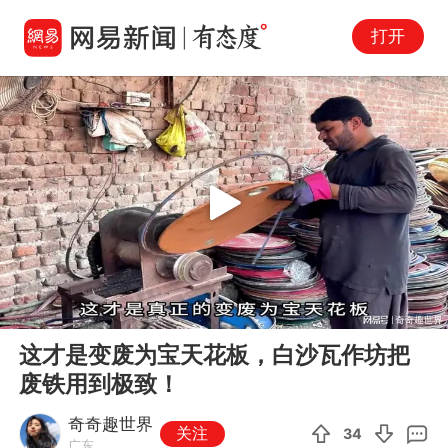
打开
Play
00:00
03:36
En
这才是变废为宝天花板，白沙瓦作坊把
fu
废铁用到极致！
奇奇趣世界
关注
34
广东