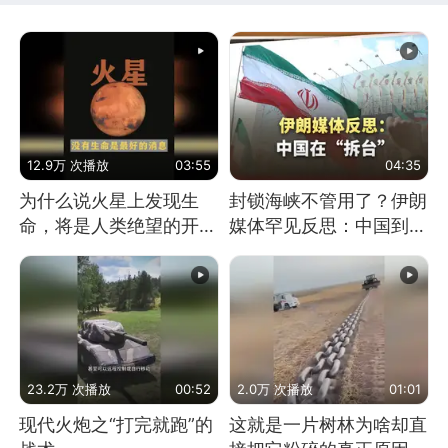
12.9万 次播放
03:55
04:35
为什么说火星上发现生
封锁海峡不管用了？伊朗
命，将是人类绝望的开
媒体罕见反思：中国到底
始？
是不是在"拆台"
23.2万 次播放
00:52
2.0万 次播放
01:01
现代火炮之“打完就跑”的
这就是一片树林为啥却直