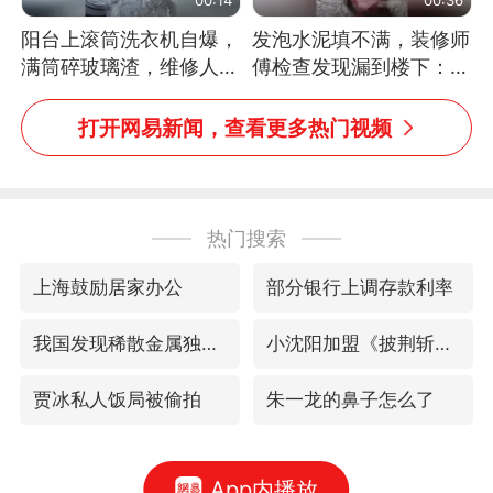
阳台上滚筒洗衣机自爆，
发泡水泥填不满，装修师
满筒碎玻璃渣，维修人员
傅检查发现漏到楼下：出
称是人为原因，从未见过
风口未延伸到外墙
洗衣机自爆
打开网易新闻，查看更多热门视频
热门搜索
上海鼓励居家办公
部分银行上调存款利率
我国发现稀散金属独立新矿物——乌斯河锗矿
小沈阳加盟《披荆斩棘》
贾冰私人饭局被偷拍
朱一龙的鼻子怎么了
App内播放