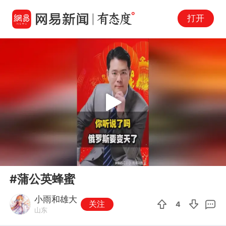
打开
Play
00:00
01:52
En
#蒲公英蜂蜜
fu
小雨和雄大
关注
4
山东