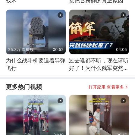
战术
接把它粉碎的真正原因
25.3万 次播放
00:52
04:05
为什么战斗机要追着导弹
过去谁都不听，现在请听
飞行
好了！为什么俄军突然强
硬起来了？
更多热门视频
打开应用 查看更多
00:10
00:17