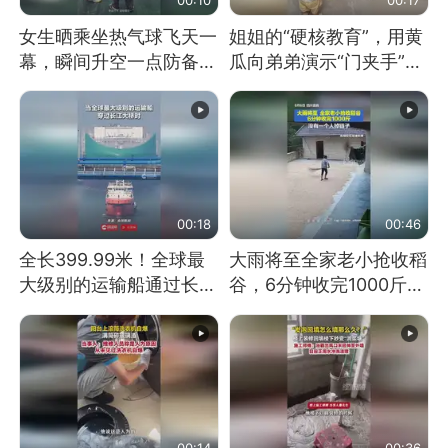
女生晒乘坐热气球飞天一
姐姐的“硬核教育”，用黄
幕，瞬间升空一点防备都
瓜向弟弟演示“门夹手”，
没有
网友：果然言传不如身
教！
00:18
00:46
全长399.99米！全球最
大雨将至全家老小抢收稻
大级别的运输船通过长江
谷，6分钟收完1000斤，
大桥这一幕，太震撼了！
没有一个人掉链子
00:14
00:36