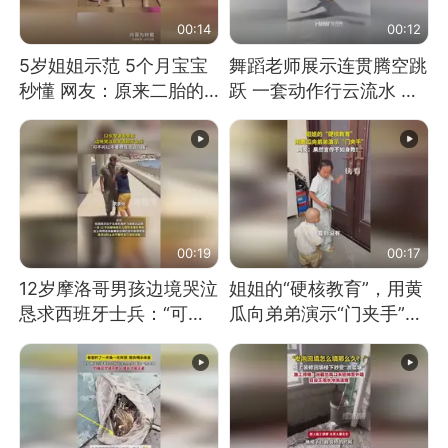
00:14
00:12
5岁姐姐示范 5个月宝宝
舞蹈老师展示连贯腾空跳
秒懂 网友：原来二胎的
跃 一套动作行云流水 节
快乐长这样
奏感拉满 网友：怎么做
到又舞又武的？
00:19
00:17
12岁摩洛哥男孩边境哭泣
姐姐的“硬核教育”，用黄
恳求西班牙士兵：“可不
瓜向弟弟演示“门夹手”，
可以不要把我遣返回国”
网友：果然言传不如身
教！