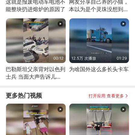
这就是报废电动车电池不
网友分享自己养的小猫，
能整块扔进熔炉的原因了
本以为是个灵珠没想到是
魔丸
00:12
12.5万 次播放
01:29
巴勒斯坦父亲背对以色列
为啥国外这么多长头卡车
士兵 当面大声告诉儿
子：永远不要害怕他们！
更多热门视频
打开应用 查看更多