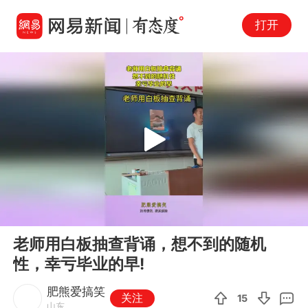
打开
Play
00:00
00:11
En
老师用白板抽查背诵，想不到的随机
fu
性，幸亏毕业的早!
肥熊爱搞笑
关注
15
山东