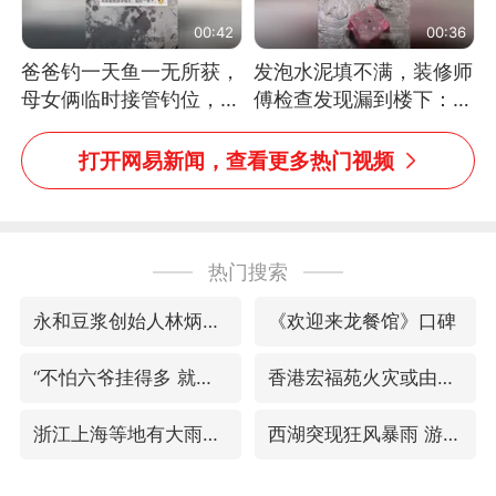
00:42
00:36
爸爸钓一天鱼一无所获，
发泡水泥填不满，装修师
母女俩临时接管钓位，用
傅检查发现漏到楼下：出
玩具鱼竿钓上大鱼
风口未延伸到外墙
打开网易新闻，查看更多热门视频
热门搜索
永和豆浆创始人林炳生去世
《欢迎来龙餐馆》口碑
“不怕六爷挂得多 就怕六爷挂一颗”
香港宏福苑火灾或由烟头引起
浙江上海等地有大雨或暴雨
西湖突现狂风暴雨 游客瞬间被浇透