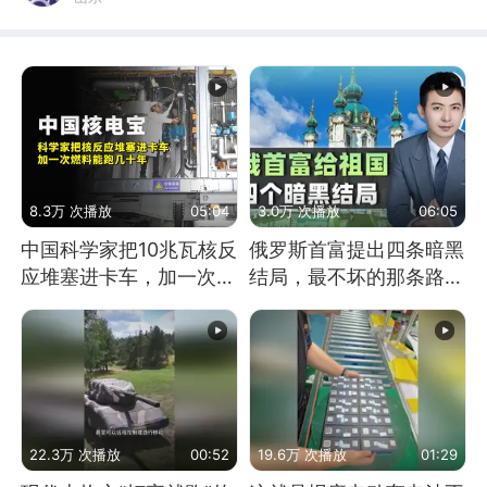
8.3万 次播放
05:04
3.0万 次播放
06:05
中国科学家把10兆瓦核反
俄罗斯首富提出四条暗黑
应堆塞进卡车，加一次燃
结局，最不坏的那条路是
料能跑几十年
通向东方
22.3万 次播放
00:52
19.6万 次播放
01:29