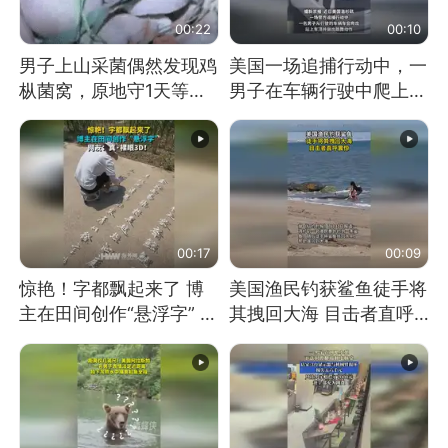
00:22
00:10
男子上山采菌偶然发现鸡
美国一场追捕行动中，一
枞菌窝，原地守1天等它
男子在车辆行驶中爬上车
长大：挖了140多朵
顶跳舞。（新京报）
00:17
00:09
惊艳！字都飘起来了 博
美国渔民钓获鲨鱼徒手将
主在田间创作“悬浮字” 网
其拽回大海 目击者直呼
友：真·裸眼3D！
震惊 （视频来源：参考
消息）