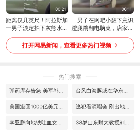
00:21
00:11
距离仅几英尺！阿拉斯加
一男子在网吧小憩下意识
一男子淡定拍下灰熊水中
蹬腿踹翻电脑桌，店家3
捕食鲑鱼全程
台显示器与机械臂损坏
打开网易新闻，查看更多热门视频
热门搜索
弹药库存告急 美军补货难
台风白海豚或在华东沿海登陆
美国退回1000亿美元关税
逃犯看演唱会 刚出地铁就被逮住
李亚鹏向地铁吐血女孩捐99999元
38岁山东财大教授刘海明逝世