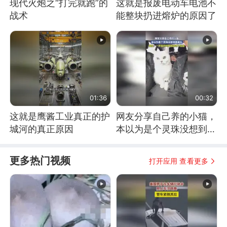
现代火炮之“打完就跑”的
这就是报废电动车电池不
战术
能整块扔进熔炉的原因了
01:36
00:32
这就是鹰酱工业真正的护
网友分享自己养的小猫，
城河的真正原因
本以为是个灵珠没想到是
魔丸
更多热门视频
打开应用 查看更多