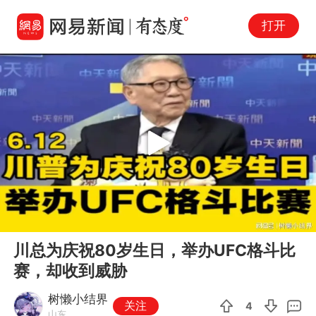
打开
Play
00:00
05:26
En
川总为庆祝80岁生日，举办UFC格斗比
fu
赛，却收到威胁
树懒小结界
关注
4
山东