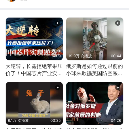
04:09
19.9万 次播放
00:44
大逆转，长鑫拒绝苹果压
俄罗斯是如何通过眼前的
价了！中国芯片产业实现
小球来欺骗美国防空系统
怎样的逆袭？
的
8.1万 次播放
03:35
04:26