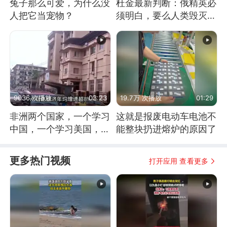
兔子那么可爱，为什么没
杜金最新判断：俄精英必
人把它当宠物？
须明白，要么人类毁灭，
要么俄毁灭
9036 次播放
03:23
19.7万 次播放
01:29
非洲两个国家，一个学习
这就是报废电动车电池不
中国，一个学习美国，结
能整块扔进熔炉的原因了
果怎么样了？
更多热门视频
打开应用 查看更多