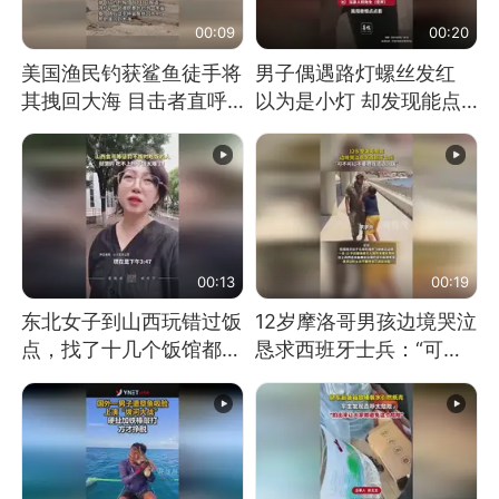
00:09
00:20
美国渔民钓获鲨鱼徒手将
男子偶遇路灯螺丝发红
其拽回大海 目击者直呼
以为是小灯 却发现能点
震惊 （视频来源：参考
燃香烟 当事人：已报警
消息）
处理
00:13
00:19
东北女子到山西玩错过饭
12岁摩洛哥男孩边境哭泣
点，找了十几个饭馆都没
恳求西班牙士兵：“可不
开门：午休到几点
可以不要把我遣返回国”