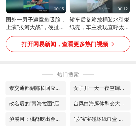
00:15
00:12
国外一男子遭章鱼吸脸，
轿车后备箱放桶装水引燃
上演“拔河大战”，硬扯加
纸壳，车主发现直呼太危
铁棒敲打方才挣脱
险，“拍出来让大家都避
免这个危险”
打开网易新闻，查看更多热门视频
热门搜索
泰交通部副部长回应中国人遭歧视手势
女子开一天一夜空调后二氧化碳中毒
改名后的“青海拉面”店
台风白海豚体型变大近似13个浙江面积
泸溪河：桃酥吃出金属牙冠视频不实
1岁宝宝碰坏纸巾盒 宝妈被索赔924元