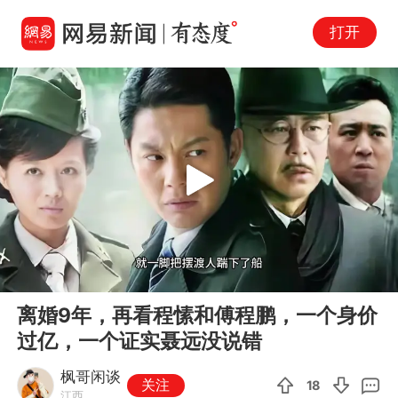
打开
Play
00:00
04:50
En
离婚9年，再看程愫和傅程鹏，一个身价
fu
过亿，一个证实聂远没说错
枫哥闲谈
关注
18
江西