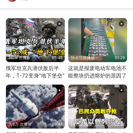
3675 次播放
05:48
19.8万 次播放
01:29
俄军坦克兵潜伏敌后半
这就是报废电动车电池不
年，T-72变身“地下堡垒”
能整块扔进熔炉的原因了
11.8万 次播放
09:47
1.8万 次播放
02:32