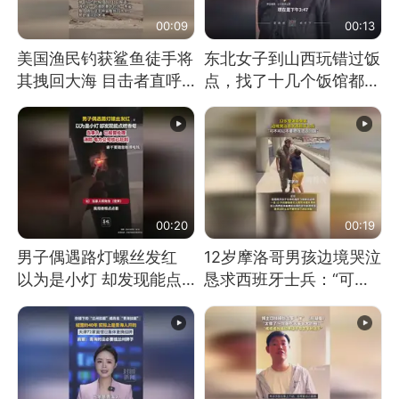
00:09
00:13
美国渔民钓获鲨鱼徒手将
东北女子到山西玩错过饭
其拽回大海 目击者直呼
点，找了十几个饭馆都没
震惊 （视频来源：参考
开门：午休到几点
消息）
00:20
00:19
男子偶遇路灯螺丝发红
12岁摩洛哥男孩边境哭泣
以为是小灯 却发现能点
恳求西班牙士兵：“可不
燃香烟 当事人：已报警
可以不要把我遣返回国”
处理