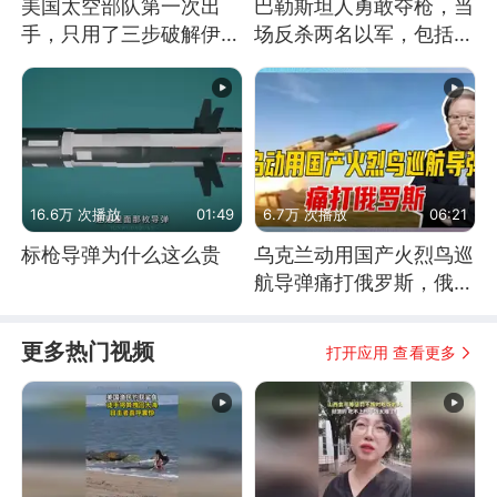
美国太空部队第一次出
巴勒斯坦人勇敢夺枪，当
手，只用了三步破解伊朗
场反杀两名以军，包括一
防空
名少校
16.6万 次播放
01:49
6.7万 次播放
06:21
标枪导弹为什么这么贵
乌克兰动用国产火烈鸟巡
航导弹痛打俄罗斯，俄军
为什么没能拦截？
更多热门视频
打开应用 查看更多