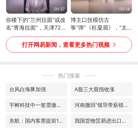
00:37
00:14
你楼下的“兰州拉面”或改
博主口技模仿古
名“青海拉面”，天津72家
筝“弹”《枉凝眉》，“太
面馆已集体更换招牌
像了～你是吃古筝长大的
吗？”“或将成为首位考级
打开网易新闻，查看更多热门视频
不带古筝的选手。”（来
源：新华每日电讯）
热门搜索
台风白海豚加强
A股三大股指收涨
宇树科技中一签需缴款7.54万元
河南撤回“领导带薪错峰休假”通知
东航：国内客票提前14天免费退改
我国货物贸易进出口超30万亿元