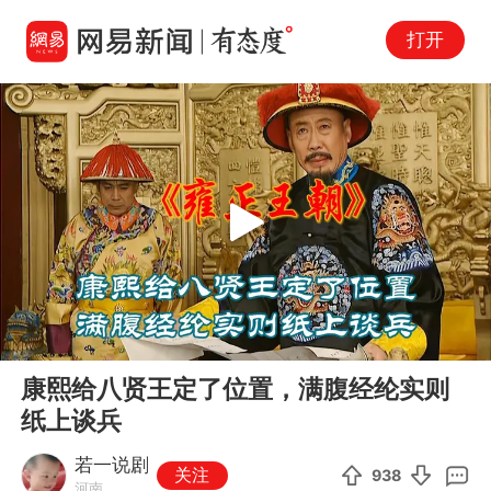
打开
Play
00:00
05:08
En
康熙给八贤王定了位置，满腹经纶实则
fu
纸上谈兵
若一说剧
关注
938
河南