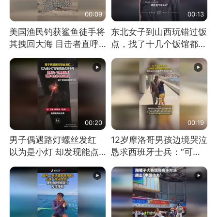
00:09
00:13
美国渔民钓获鲨鱼徒手将
东北女子到山西玩错过饭
其拽回大海 目击者直呼
点，找了十几个饭馆都没
震惊 （视频来源：参考
开门：午休到几点
消息）
00:20
00:19
男子偶遇路灯螺丝发红
12岁摩洛哥男孩边境哭泣
以为是小灯 却发现能点
恳求西班牙士兵：“可不
燃香烟 当事人：已报警
可以不要把我遣返回国”
处理