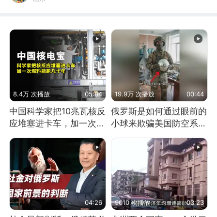
8.4万 次播放
05:04
19.9万 次播放
00:44
中国科学家把10兆瓦核反
俄罗斯是如何通过眼前的
应堆塞进卡车，加一次燃
小球来欺骗美国防空系统
料能跑几十年
的
04:26
9010 次播放
03:23