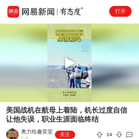
打开
Play
00:00
00:10
En
美国战机在航母上着陆，机长过度自信
fu
让他失误，职业生涯面临终结
奥力给趣笑堂
关注
24
山东