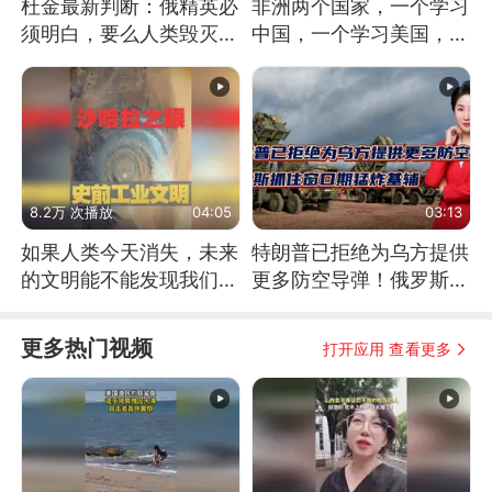
杜金最新判断：俄精英必
非洲两个国家，一个学习
须明白，要么人类毁灭，
中国，一个学习美国，结
要么俄毁灭
果怎么样了？
8.2万 次播放
04:05
03:13
如果人类今天消失，未来
特朗普已拒绝为乌方提供
的文明能不能发现我们存
更多防空导弹！俄罗斯抓
在过？
住窗口期猛炸基辅
更多热门视频
打开应用 查看更多