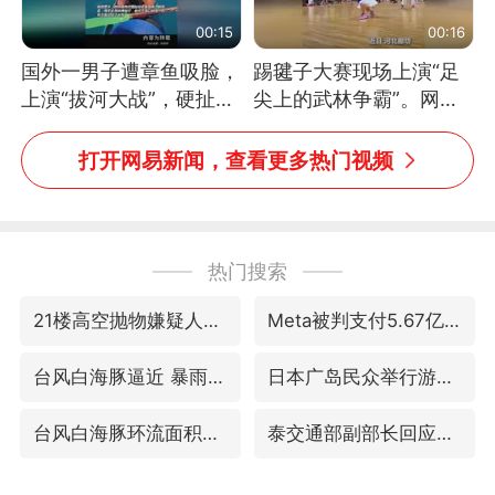
00:15
00:16
国外一男子遭章鱼吸脸，
踢毽子大赛现场上演“足
上演“拔河大战”，硬扯加
尖上的武林争霸”。网
铁棒敲打方才挣脱
友：这哪是踢毽子，分明
是武侠片现场！#睡个好
打开网易新闻，查看更多热门视频
觉
热门搜索
21楼高空抛物嫌疑人被拘留
Meta被判支付5.67亿美元
台风白海豚逼近 暴雨大暴雨来袭
日本广岛民众举行游行反对政府行径
台风白海豚环流面积近似13个浙江
泰交通部副部长回应中国游客遭歧视