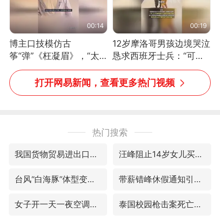
00:14
00:19
博主口技模仿古
12岁摩洛哥男孩边境哭泣
筝“弹”《枉凝眉》，“太
恳求西班牙士兵：“可不
像了～你是吃古筝长大的
可以不要把我遣返回国”
吗？”“或将成为首位考级
打开网易新闻，查看更多热门视频
不带古筝的选手。”（来
源：新华每日电讯）
热门搜索
我国货物贸易进出口超30万亿元
汪峰阻止14岁女儿买大牌
台风“白海豚”体型变大！环流面积接近13个浙江那么大
带薪错峰休假通知引争议 河南回应
女子开一天一夜空调后二氧化碳中毒
泰国校园枪击案死亡人数升至7人