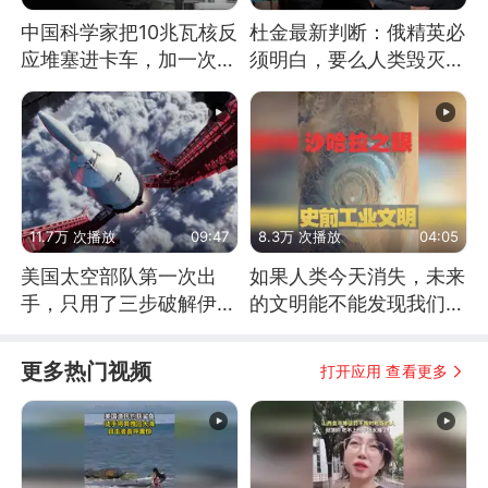
中国科学家把10兆瓦核反
杜金最新判断：俄精英必
应堆塞进卡车，加一次燃
须明白，要么人类毁灭，
料能跑几十年
要么俄毁灭
11.7万 次播放
09:47
8.3万 次播放
04:05
美国太空部队第一次出
如果人类今天消失，未来
手，只用了三步破解伊朗
的文明能不能发现我们存
防空
在过？
更多热门视频
打开应用 查看更多