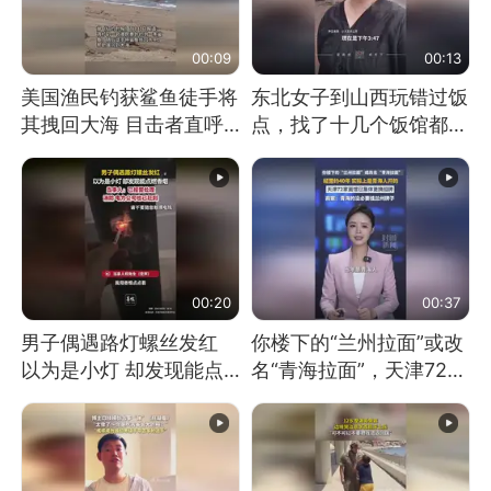
00:09
00:13
美国渔民钓获鲨鱼徒手将
东北女子到山西玩错过饭
其拽回大海 目击者直呼
点，找了十几个饭馆都没
震惊 （视频来源：参考
开门：午休到几点
消息）
00:20
00:37
男子偶遇路灯螺丝发红
你楼下的“兰州拉面”或改
以为是小灯 却发现能点
名“青海拉面”，天津72家
燃香烟 当事人：已报警
面馆已集体更换招牌
处理