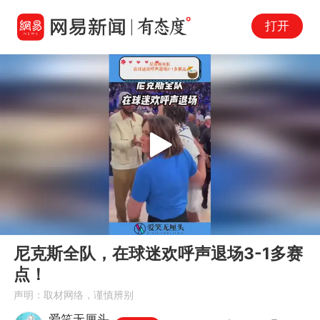
打开
Play
00:00
00:48
En
尼克斯全队，在球迷欢呼声退场3-1多赛
fu
点！
声明：取材网络，谨慎辨别
爱笑无厘头