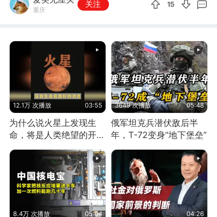
关注
15
重庆
12.1万 次播放
03:55
3649 次播放
05:48
为什么说火星上发现生
俄军坦克兵潜伏敌后半
命，将是人类绝望的开
年，T-72变身“地下堡垒”
始？
8.4万 次播放
05:04
04:26