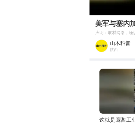
00:00
美军与塞内
声明：取材网络，谨
山木科普
陕西
这就是鹰酱工