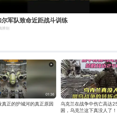
加尔军队致命近距战斗训练
慎辨别
01:36
业真正的护城河的真正原因
乌克兰在战争中伤亡高达2
困，乌克兰这下真没人了！