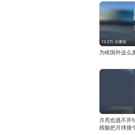
13.0万 次播放
为啥国外这么
月亮也逃不开
残骸把月球撞