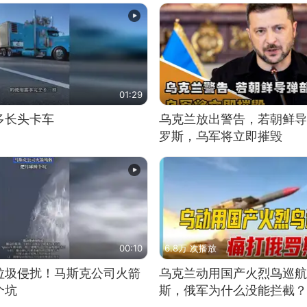
01:29
多长头卡车
乌克兰放出警告，若朝鲜导
罗斯，乌军将立即摧毁
00:10
6.8万 次播放
垃圾侵扰！马斯克公司火箭
乌克兰动用国产火烈鸟巡航
个坑
斯，俄军为什么没能拦截？