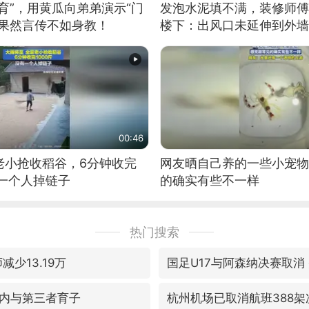
育”，用黄瓜向弟弟演示“门
发泡水泥填不满，装修师傅
：果然言传不如身教！
楼下：出风口未延伸到外墙
00:46
老小抢收稻谷，6分钟收完
网友晒自己养的一些小宠物
有一个人掉链子
的确实有些不一样
热门搜索
减少13.19万
国足U17与阿森纳决赛取消
内与第三者育子
杭州机场已取消航班388架