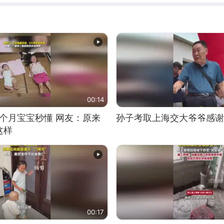
00:14
5个月宝宝秒懂 网友：原来
孙子考取上海交大爷爷感谢
这样
00:17