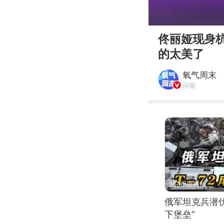
00:00
佟丽娅现身
的太美了
氧气周末
河南
3636 次播放
俄军坦克兵潜伏
下堡垒”