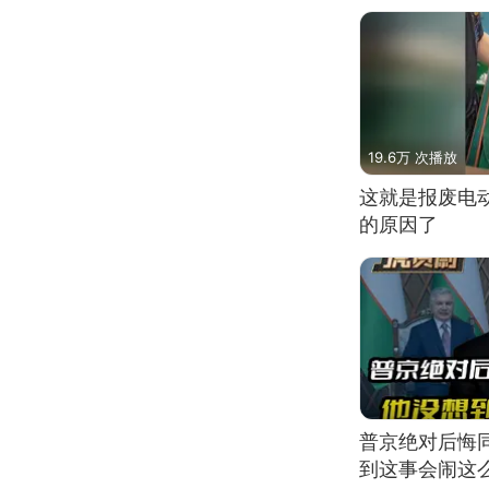
19.6万 次播放
这就是报废电
的原因了
普京绝对后悔
到这事会闹这