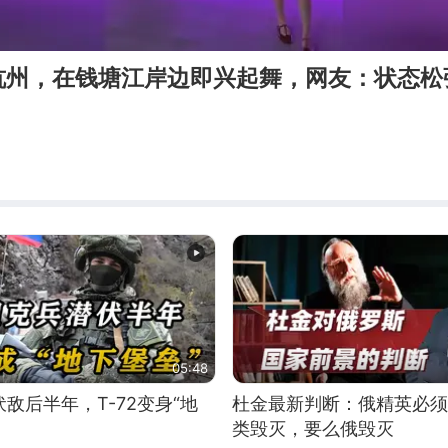
杭州，在钱塘江岸边即兴起舞，网友：状态松
05:48
敌后半年，T-72变身“地
杜金最新判断：俄精英必须
类毁灭，要么俄毁灭