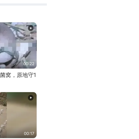
00:22
菌窝，原地守1
00:17