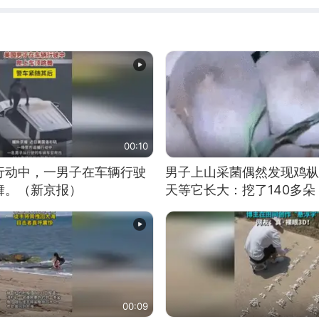
00:10
行动中，一男子在车辆行驶
男子上山采菌偶然发现鸡枞
舞。（新京报）
天等它长大：挖了140多朵
00:09