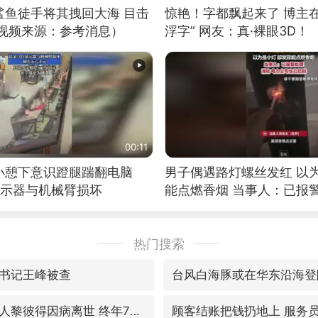
鲨鱼徒手将其拽回大海 目击
惊艳！字都飘起来了 博主
（视频来源：参考消息）
浮字” 网友：真·裸眼3D！
00:11
小憩下意识蹬腿踹翻电脑
男子偶遇路灯螺丝发红 以
显示器与机械臂损坏
能点燃香烟 当事人：已报
热门搜索
书记王峰被查
台风白海豚或在华东沿海登
香港殿堂级填词人黎彼得因病离世 终年76岁
顾客结账把钱扔地上 服务