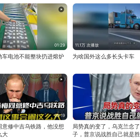
01:29
11.1万 次播放
动车电池不能整块扔进熔炉
为啥国外这么多长头卡车
05:19
同意修中吉乌铁路，他没想
局势真的变了，乌克兰念了
么大
子，普京说战胜自己就是胜