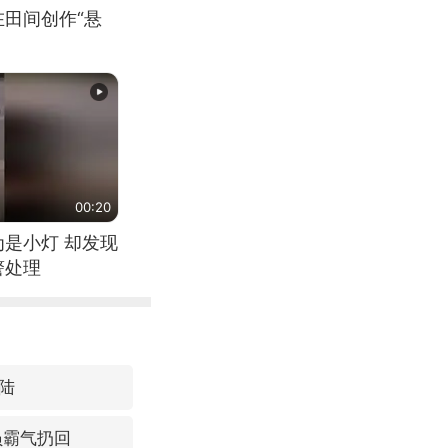
在田间创作“悬
00:20
为是小灯 却发现
警处理
陆
员霸气扔回