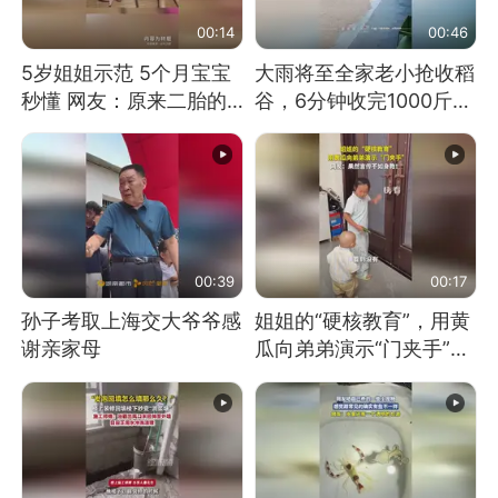
00:14
00:46
5岁姐姐示范 5个月宝宝
大雨将至全家老小抢收稻
秒懂 网友：原来二胎的
谷，6分钟收完1000斤，
快乐长这样
没有一个人掉链子
00:39
00:17
孙子考取上海交大爷爷感
姐姐的“硬核教育”，用黄
谢亲家母
瓜向弟弟演示“门夹手”，
网友：果然言传不如身
教！