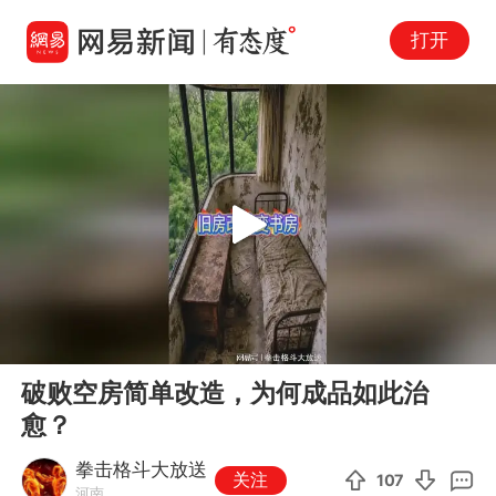
打开
Play
00:00
00:20
En
破败空房简单改造，为何成品如此治
fu
愈？
拳击格斗大放送
关注
107
河南