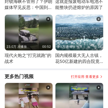
封锁海峡不管用了？伊朗
这就是报废电动车电池不
媒体罕见反思：中国到底
能整块扔进熔炉的原因了
是不是在"拆台"
23.0万 次播放
00:52
3.3万 次播放
16:34
现代火炮之“打完就跑”的
国内规模最大无人古镇，
战术
花50亿新建的四合院竟
没人住，发生了啥
更多热门视频
打开应用 查看更多