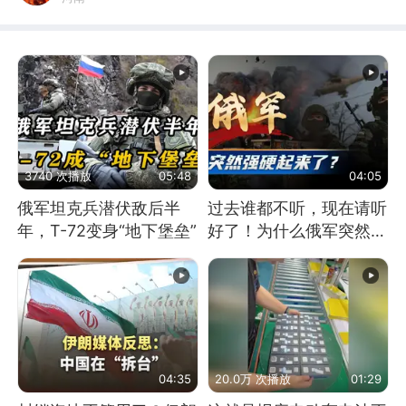
3740 次播放
05:48
04:05
俄军坦克兵潜伏敌后半
过去谁都不听，现在请听
年，T-72变身“地下堡垒”
好了！为什么俄军突然强
硬起来了？
04:35
20.0万 次播放
01:29