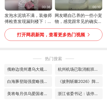
00:36
00:10
发泡水泥填不满，装修师
网友晒自己养的一些小宠
傅检查发现漏到楼下：出
物，感觉跟常见的确实有
风口未延伸到外墙
些不一样
打开网易新闻，查看更多热门视频
热门搜索
俄称边境州遭乌大规模袭击已致13伤
杭州机场已取消航班388架次
白海豚登陆强度略强于巴威
《披荆斩棘2026》阵容官宣
美将每月供乌爱国者拦截导弹
浙江省委书记：该停下的坚决停下来