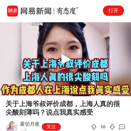
打开
Play
00:00
04:57
En
关于上海爷叔评价成都，上海人真的很
fu
尖酸刻薄吗？说点我真实感受
雾切月夜
关注
10
山东