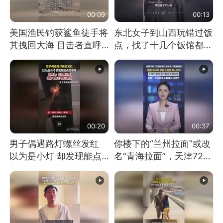
00:09
00:13
美国渔民钓获鲨鱼徒手将
东北女子到山西玩错过饭
其拽回大海 目击者直呼
点，找了十几个饭馆都没
震惊 （视频来源：参考
开门：午休到几点
消息）
00:20
00:37
男子偶遇路灯螺丝发红
你楼下的“兰州拉面”或改
以为是小灯 却发现能点
名“青海拉面”，天津72家
燃香烟 当事人：已报警
面馆已集体更换招牌
处理