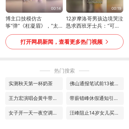
00:14
00:19
博主口技模仿古
12岁摩洛哥男孩边境哭泣
筝“弹”《枉凝眉》，“太
恳求西班牙士兵：“可不
像了～你是吃古筝长大的
可以不要把我遣返回国”
吗？”“或将成为首位考级
打开网易新闻，查看更多热门视频
不带古筝的选手。”（来
源：新华每日电讯）
热门搜索
实测秋天第一杯奶茶
佛山通报笔试前13被淘汰后5名进体检
王力宏演唱会黄牛带观众藏匿被查获
带薪错峰休假通知引争议 河南回应
女子开一天一夜空调后二氧化碳中毒
汪峰阻止14岁女儿买大牌