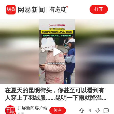
打开
Play
00:00
00:12
En
在夏天的昆明街头，你甚至可以看到有
fu
人穿上了羽绒服……昆明一下雨就降温，
大家注意保暖#降温#在夏天过冬...
开屏新闻客户端
关注
4
云南