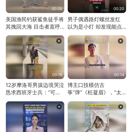
00:09
00:20
美国渔民钓获鲨鱼徒手将
男子偶遇路灯螺丝发红
其拽回大海 目击者直呼
以为是小灯 却发现能点
震惊 （视频来源：参考
燃香烟 当事人：已报警
消息）
处理
00:19
00:14
12岁摩洛哥男孩边境哭泣
博主口技模仿古
恳求西班牙士兵：“可不
筝“弹”《枉凝眉》，“太
可以不要把我遣返回国”
像了～你是吃古筝长大的
吗？”“或将成为首位考级
不带古筝的选手。”（来
源：新华每日电讯）