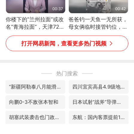
00:37
00:42
你楼下的“兰州拉面”或改
爸爸钓一天鱼一无所获，
名“青海拉面”，天津72家
母女俩临时接管钓位，用
面馆已集体更换招牌
玩具鱼竿钓上大鱼
打开网易新闻，查看更多热门视频
热门搜索
“新疆阿勒泰八月能滑雪”不实
四川宜宾高县4.9级地震致1死
向鹏0-3不敌张本智和
日本试射“战斧”导弹，国防部回应
胡塞武装袭击也门政府军军营
东航：国内客票提前14天免费退改