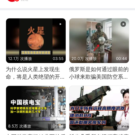
12.1万 次播放
03:55
20.0万 次播放
00:44
为什么说火星上发现生
俄罗斯是如何通过眼前的
命，将是人类绝望的开
小球来欺骗美国防空系统
始？
的
8.5万 次播放
05:04
03:21