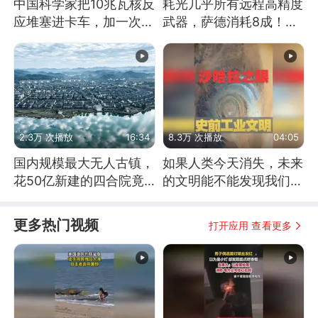
中国科学家把10兆瓦核反
耗光几乎所有远程高精度
应堆塞进卡车，加一次燃
武器，萨德消耗8成！美
料能跑几十年
国还敢嘲笑俄军吗
2.3万 次播放
16:34
8.3万 次播放
04:05
国内规模最大无人古镇，
如果人类今天消失，未来
花50亿新建的四合院竟
的文明能不能发现我们存
没人住，发生了啥
在过？
更多热门视频
打开应用 查看更多