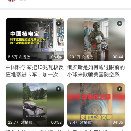
8.6万 次播放
05:04
20.1万 次播放
00:44
中国科学家把10兆瓦核反
俄罗斯是如何通过眼前的
应堆塞进卡车，加一次燃
小球来欺骗美国防空系统
料能跑几十年
的
22.7万 次播放
00:52
8.4万 次播放
04:05