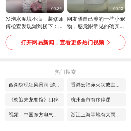
00:36
00:10
发泡水泥填不满，装修师
网友晒自己养的一些小宠
傅检查发现漏到楼下：出
物，感觉跟常见的确实有
风口未延伸到外墙
些不一样
打开网易新闻，查看更多热门视频
热门搜索
西湖突现狂风暴雨 游客瞬间被浇透
香港宏福苑火灾或由烟头引起
《欢迎来龙餐馆》口碑
杭州全市有序停课
视频丨中国东方电气集团原党组副书记、董事宋致远被查
浙江上海等地有大雨或暴雨