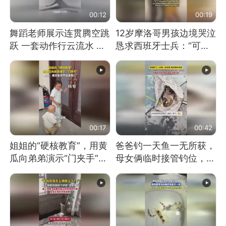
00:12
00:19
舞蹈老师展示连贯腾空跳
12岁摩洛哥男孩边境哭泣
跃 一套动作行云流水 节
恳求西班牙士兵：“可不
奏感拉满 网友：怎么做
可以不要把我遣返回国”
到又舞又武的？
00:17
00:42
姐姐的“硬核教育”，用黄
爸爸钓一天鱼一无所获，
瓜向弟弟演示“门夹手”，
母女俩临时接管钓位，用
网友：果然言传不如身
玩具鱼竿钓上大鱼
教！