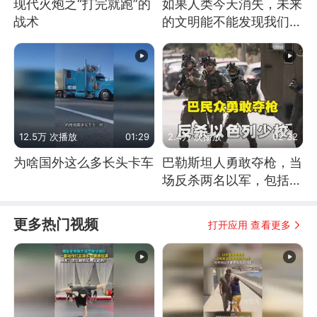
现代火炮之“打完就跑”的
如果人类今天消失，未来
战术
的文明能不能发现我们存
在过？
12.5万 次播放
01:29
2.4万 次播放
02:32
为啥国外这么多长头卡车
巴勒斯坦人勇敢夺枪，当
场反杀两名以军，包括一
名少校
更多热门视频
打开应用 查看更多