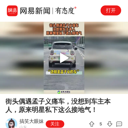
打开
Play
00:00
00:10
En
街头偶遇孟子义痛车，没想到车主本
fu
人，原来明星私下这么接地气！
搞笑大眼妹
关注
5
山东