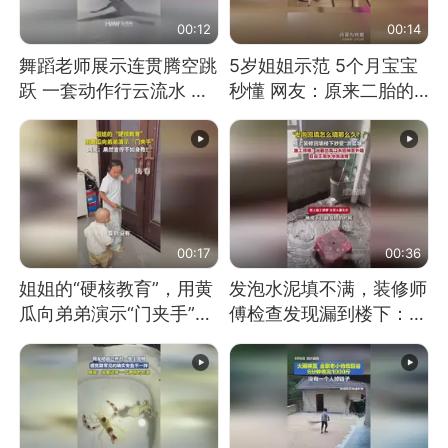
00:12
00:14
舞蹈老师展示连贯腾空跳
5岁姐姐示范 5个月宝宝
跃 一套动作行云流水 节
秒懂 网友：原来二胎的
奏感拉满 网友：怎么做
快乐长这样
到又舞又武的？
00:17
00:36
姐姐的“硬核教育”，用黄
发泡水泥填不满，装修师
瓜向弟弟演示“门夹手”，
傅检查发现漏到楼下：出
网友：果然言传不如身
风口未延伸到外墙
教！