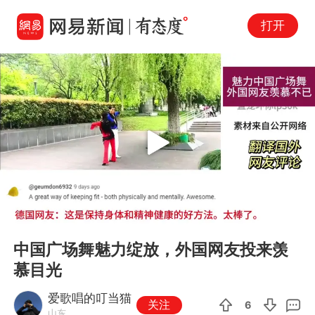
打开
Play
00:00
01:20
En
中国广场舞魅力绽放，外国网友投来羡
fu
慕目光
爱歌唱的叮当猫
关注
6
山东