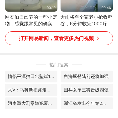
00:10
00:46
网友晒自己养的一些小宠
大雨将至全家老小抢收稻
物，感觉跟常见的确实有
谷，6分钟收完1000斤，
些不一样
没有一个人掉链子
打开网易新闻，查看更多热门视频
热门搜索
情侣平潭拍日出坠崖1死1伤
白海豚登陆前还将加强
大V：马科斯把路走绝了
国乒女单三将晋级四强
河南重大刑案嫌犯夏某钢落网
浙江省发出今年第2号指挥长令