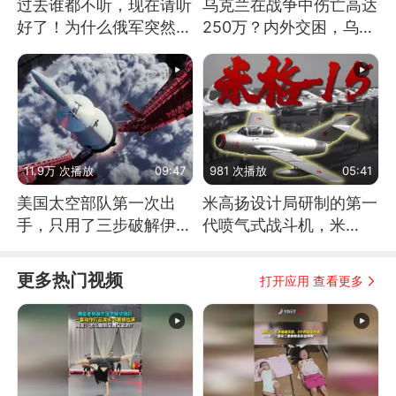
过去谁都不听，现在请听
乌克兰在战争中伤亡高达
好了！为什么俄军突然强
250万？内外交困，乌克
硬起来了？
兰这下真没人了！
11.9万 次播放
09:47
981 次播放
05:41
美国太空部队第一次出
米高扬设计局研制的第一
手，只用了三步破解伊朗
代喷气式战斗机，米
防空
格-15
更多热门视频
打开应用 查看更多