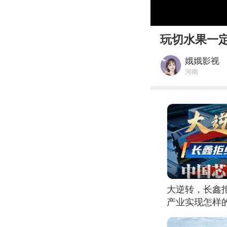
00:00
玩切水果一
娥娥影视
河南
大逆转，长鑫
产业实现怎样