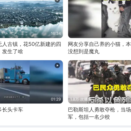
16:34
无人古镇，花50亿新建的四
网友分享自己养的小猫，本
，发生了啥
没想到是魔丸
01:29
1.8万 次播放
多长头卡车
巴勒斯坦人勇敢夺枪，当场
军，包括一名少校