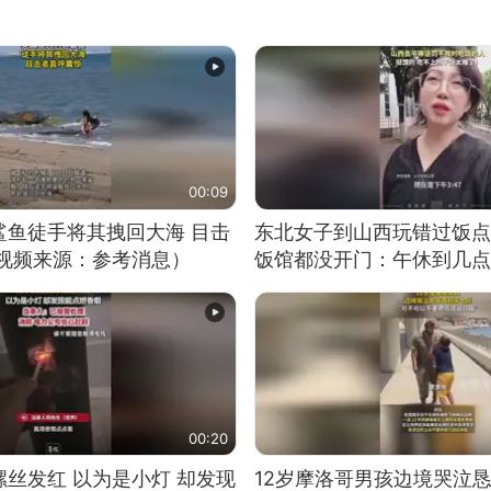
00:09
鲨鱼徒手将其拽回大海 目击
东北女子到山西玩错过饭点
（视频来源：参考消息）
饭馆都没开门：午休到几点
00:20
丝发红 以为是小灯 却发现
12岁摩洛哥男孩边境哭泣