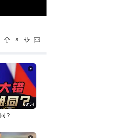
00:24
Enter
fullscreen
8
08:54
同？