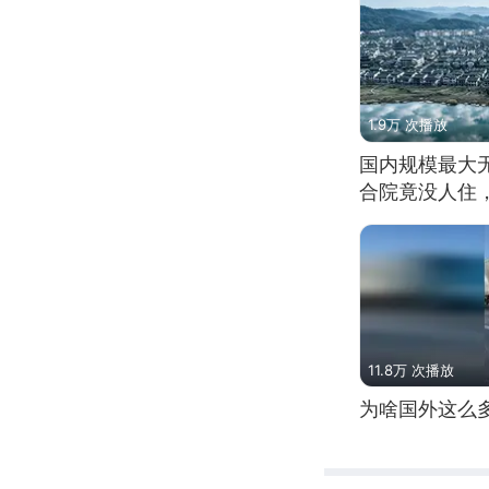
1.9万 次播放
国内规模最大
合院竟没人住
11.8万 次播放
为啥国外这么