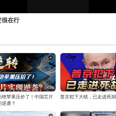
定很在行
04:09
拒绝苹果压价了！中国芯片
普京犯下大错，已走进死胡
的逆袭？