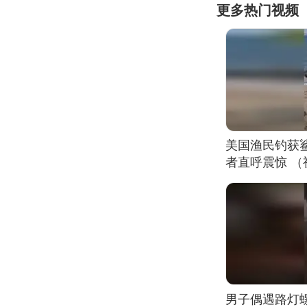
更多热门视频
美国渔民钓获
者直呼震惊 
男子偶遇路灯螺