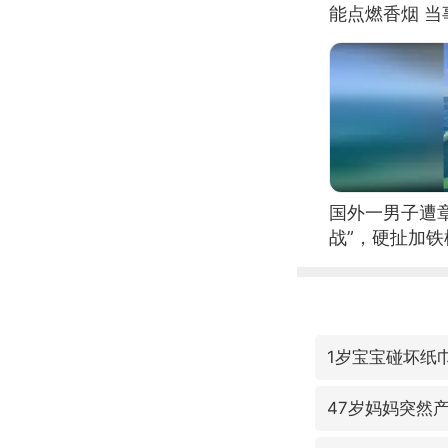
能点燃香烟 
国外一男子遭
战”，硬扯加
1岁宝宝碰坏纸巾
47岁妈妈突然产