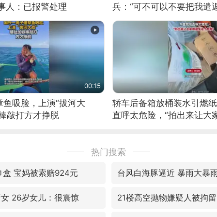
当事人：已报警处理
兵：“可不可以不要把我遣返
00:15
章鱼吸脸，上演“拔河大
轿车后备箱放桶装水引燃纸
铁棒敲打方才挣脱
直呼太危险，“拍出来让大
险”
热门搜索
盒 宝妈被索赔924元
台风白海豚逼近 暴雨大暴
女 26岁女儿：很震惊
21楼高空抛物嫌疑人被拘留