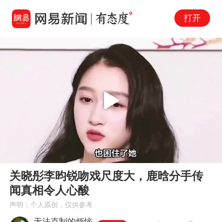
打开
Play
00:00
00:35
En
关晓彤李昀锐吻戏尺度大，鹿晗分手传
fu
闻真相令人心酸
声明：个人原创，仅供参考
无法克制的烦恼