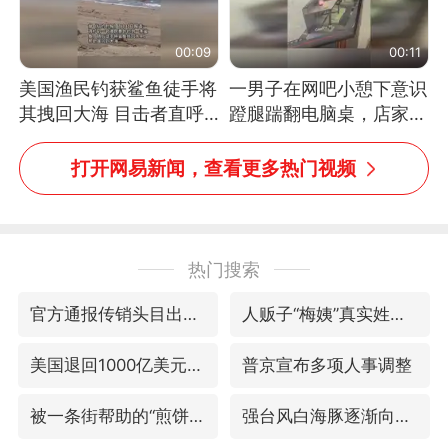
00:09
00:11
美国渔民钓获鲨鱼徒手将
一男子在网吧小憩下意识
其拽回大海 目击者直呼
蹬腿踹翻电脑桌，店家3
震惊 （视频来源：参考
台显示器与机械臂损坏
消息）
打开网易新闻，查看更多热门视频
热门搜索
官方通报传销头目出狱办书院
人贩子“梅姨”真实姓名曝光
美国退回1000亿美元关税
普京宣布多项人事调整
被一条街帮助的“煎饼叔叔”去世
强台风白海豚逐渐向我国靠近