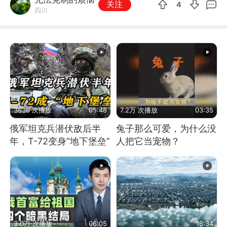
关注
4
四川
3636 次播放
05:48
7.2万 次播放
03:35
俄军坦克兵潜伏敌后半
兔子那么可爱，为什么没
年，T-72变身“地下堡垒”
人把它当宠物？
3.0万 次播放
06:05
16:34