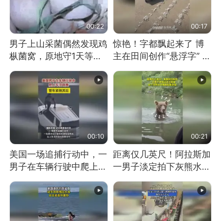
00:22
00:17
男子上山采菌偶然发现鸡
惊艳！字都飘起来了 博
枞菌窝，原地守1天等它
主在田间创作“悬浮字” 网
长大：挖了140多朵
友：真·裸眼3D！
00:10
00:21
美国一场追捕行动中，一
距离仅几英尺！阿拉斯加
男子在车辆行驶中爬上车
一男子淡定拍下灰熊水中
顶跳舞。（新京报）
捕食鲑鱼全程