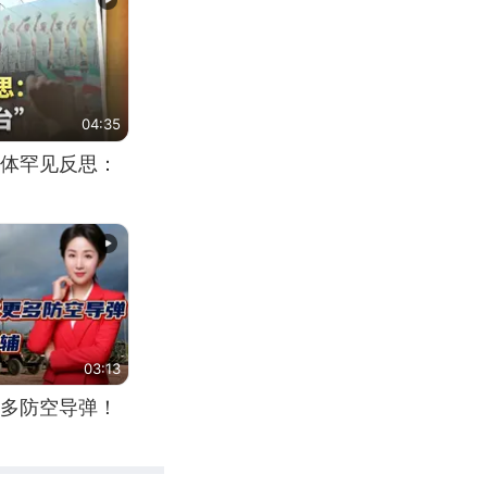
04:35
体罕见反思：
03:13
多防空导弹！