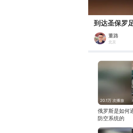
00:00
到达圣保罗足
董路
北京
20.1万 次播放
俄罗斯是如何
防空系统的