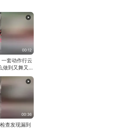
00:12
 一套动作行云
怎么做到又舞又武
00:36
检查发现漏到