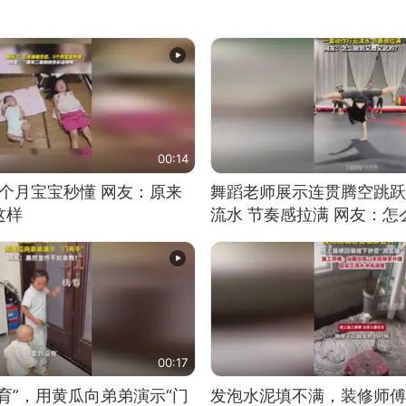
00:14
5个月宝宝秒懂 网友：原来
舞蹈老师展示连贯腾空跳跃
这样
流水 节奏感拉满 网友：
的？
00:17
育”，用黄瓜向弟弟演示“门
发泡水泥填不满，装修师傅