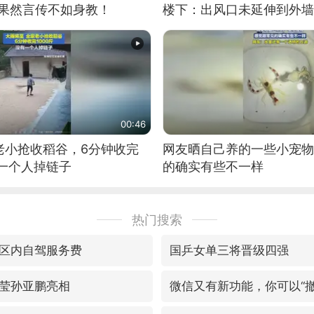
：果然言传不如身教！
楼下：出风口未延伸到外墙
00:46
老小抢收稻谷，6分钟收完
网友晒自己养的一些小宠物
有一个人掉链子
的确实有些不一样
热门搜索
区内自驾服务费
国乒女单三将晋级四强
莹孙亚鹏亮相