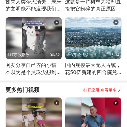
如果人类今天消失，未来
这就是一片树林为啥却直
的文明能不能发现我们存
接把它粉碎的真正原因
在过？
11.1万 次播放
00:32
3.3万 次播放
16:34
网友分享自己养的小猫，
国内规模最大无人古镇，
本以为是个灵珠没想到是
花50亿新建的四合院竟
魔丸
没人住，发生了啥
更多热门视频
打开应用 查看更多