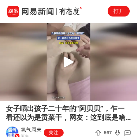
打开
Play
00:00
00:13
En
女子晒出孩子二十年的“阿贝贝”，乍一
fu
看还以为是贡菜干，网友：这到底是啥
啊
氧气周末
关注
567
河南