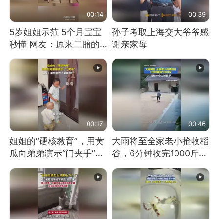
00:14
00:39
5岁姐姐示范 5个月宝宝
孙子考取上海交大爷爷感
秒懂 网友：原来二胎的
谢亲家母
快乐长这样
00:17
00:46
姐姐的“硬核教育”，用黄
大雨将至全家老小抢收稻
瓜向弟弟演示“门夹手”，
谷，6分钟收完1000斤，
网友：果然言传不如身
没有一个人掉链子
教！