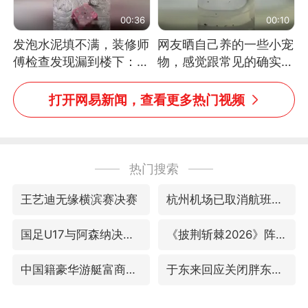
00:36
00:10
发泡水泥填不满，装修师
网友晒自己养的一些小宠
傅检查发现漏到楼下：出
物，感觉跟常见的确实有
风口未延伸到外墙
些不一样
打开网易新闻，查看更多热门视频
热门搜索
王艺迪无缘横滨赛决赛
杭州机场已取消航班388架次
国足U17与阿森纳决赛取消 并列冠军
《披荆斩棘2026》阵容官宣
中国籍豪华游艇富商之子在泰国被杀
于东来回应关闭胖东来生活广场店