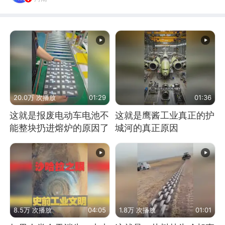
20.0万 次播放
01:29
01:36
这就是报废电动车电池不
这就是鹰酱工业真正的护
能整块扔进熔炉的原因了
城河的真正原因
8.5万 次播放
04:05
1.8万 次播放
01:01