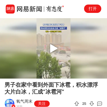
打开
Play
00:00
00:12
En
男子在家中看到外面下冰雹，积水漂浮
fu
大片白冰，汇成“冰雹河”
氧气周末
关注
25
河南