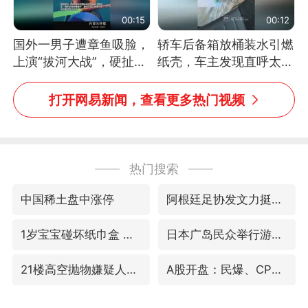
00:15
00:12
国外一男子遭章鱼吸脸，
轿车后备箱放桶装水引燃
上演“拔河大战”，硬扯加
纸壳，车主发现直呼太危
铁棒敲打方才挣脱
险，“拍出来让大家都避
免这个危险”
打开网易新闻，查看更多热门视频
热门搜索
中国稀土盘中涨停
阿根廷足协发文力挺因凡蒂诺
1岁宝宝碰坏纸巾盒 宝妈被索赔924元
日本广岛民众举行游行反对政府行径
21楼高空抛物嫌疑人被拘留
A股开盘：民爆、CPO等概念走强