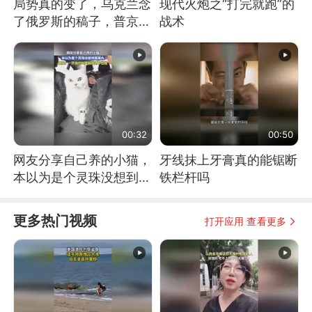
局势真的变了，乌克兰念
现代火炮之“打完就跑”的
了俄罗斯的稿子，普京说
战术
战胜自己就是胜利
00:32
00:50
网友分享自己养的小猫，
牙线抹上牙膏真的能锯断
本以为是个灵珠没想到是
铁栏杆吗
魔丸
更多热门视频
打开应用 查看更多