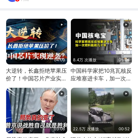
04:09
8.4万 次播放
05:04
大逆转，长鑫拒绝苹果压
中国科学家把10兆瓦核反
价了！中国芯片产业实现
应堆塞进卡车，加一次燃
怎样的逆袭？
料能跑几十年
03:06
22.5万 次播放
00:52