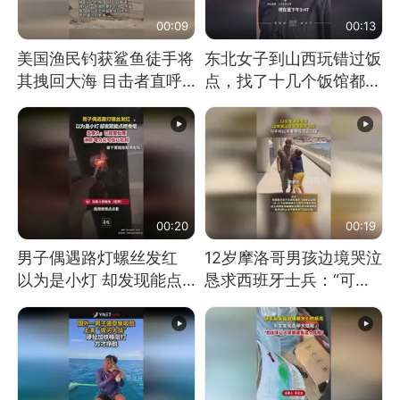
00:09
00:13
美国渔民钓获鲨鱼徒手将
东北女子到山西玩错过饭
其拽回大海 目击者直呼
点，找了十几个饭馆都没
震惊 （视频来源：参考
开门：午休到几点
消息）
00:20
00:19
男子偶遇路灯螺丝发红
12岁摩洛哥男孩边境哭泣
以为是小灯 却发现能点
恳求西班牙士兵：“可不
燃香烟 当事人：已报警
可以不要把我遣返回国”
处理