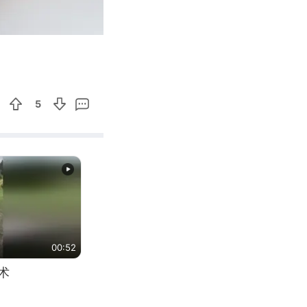
00:13
Enter
fullscreen
5
00:52
术