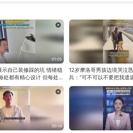
01:05
展示自己装修踩的坑 情绪稳
12岁摩洛哥男孩边境哭泣
每处都有精心设计 但每处都
兵：“可不可以不要把我遣返
一开始我没笑 但看到洗手盆
00:14