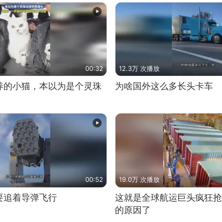
00:32
12.3万 次播放
养的小猫，本以为是个灵珠
为啥国外这么多长头卡车
00:52
19.0万 次播放
要追着导弹飞行
这就是全球航运巨头疯狂抢
的原因了