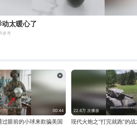
举动太暖心了
供参考
00:44
22.6万 次播放
通过眼前的小球来欺骗美国
现代火炮之“打完就跑”的战