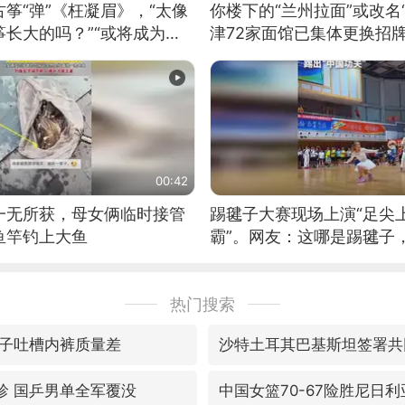
筝“弹”《枉凝眉》，“太像
你楼下的“兰州拉面”或改名
长大的吗？”“或将成为首
津72家面馆已集体更换招
筝的选手。”（来源：新华每
00:42
一无所获，母女俩临时接管
踢毽子大赛现场上演“足尖
鱼竿钓上大鱼
霸”。网友：这哪是踢毽子
现场！#睡个好觉
热门搜索
子吐槽内裤质量差
沙特土耳其巴基斯坦签署共
珍 国乒男单全军覆没
中国女篮70-67险胜尼日