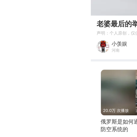
00:00
老婆最后的
声明：个人原创，仅
小羡娱
河南
20.0万 次播放
俄罗斯是如何
防空系统的