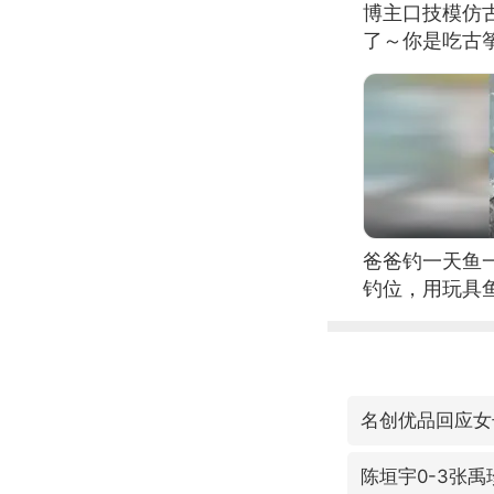
博主口技模仿古
了～你是吃古筝
位考级不带古
日电讯）
爸爸钓一天鱼
钓位，用玩具
名创优品回应女
陈垣宇0-3张禹