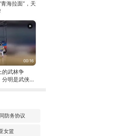
“青海拉面”，天
牌
00:16
上的武林争
，分明是武侠片
同防务协议
利亚女篮