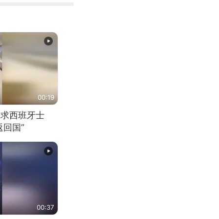
00:19
恳求西班牙士
回国”
00:37