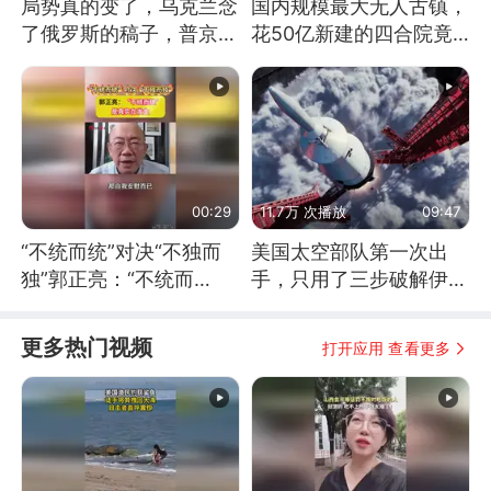
局势真的变了，乌克兰念
国内规模最大无人古镇，
了俄罗斯的稿子，普京说
花50亿新建的四合院竟
战胜自己就是胜利
没人住，发生了啥
00:29
11.7万 次播放
09:47
“不统而统”对决“不独而
美国太空部队第一次出
独”郭正亮：“不统而
手，只用了三步破解伊朗
统”是真实在发生
防空
更多热门视频
打开应用 查看更多