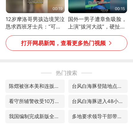
00:19
00:15
12岁摩洛哥男孩边境哭泣
国外一男子遭章鱼吸脸，
恳求西班牙士兵：“可不
上演“拔河大战”，硬扯加
可以不要把我遣返回国”
铁棒敲打方才挣脱
打开网易新闻，查看更多热门视频
热门搜索
陈熠被张本美和连扳三局逆转
台风白海豚登陆地点更新
看守所辅警收受10万获刑1年
台风白海豚进入48小时警戒线
我国编制完成新版全月地质图
多地要求领导干部带头休假