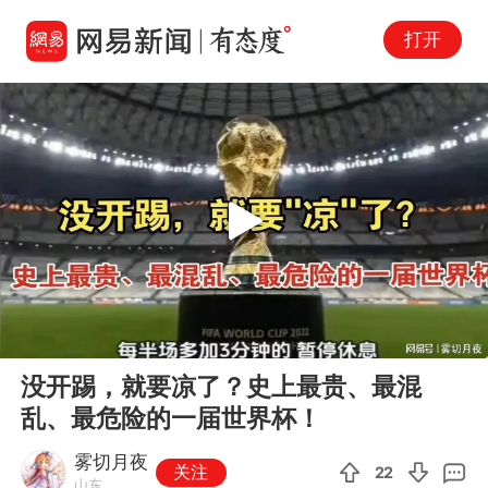
打开
Play
00:00
07:52
En
没开踢，就要凉了？史上最贵、最混
fu
乱、最危险的一届世界杯！
雾切月夜
关注
22
山东