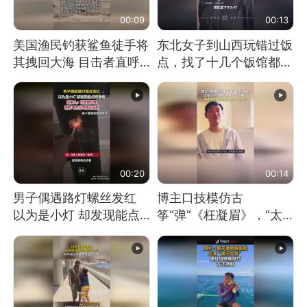
00:09
00:13
美国渔民钓获鲨鱼徒手将
东北女子到山西玩错过饭
其拽回大海 目击者直呼
点，找了十几个饭馆都没
震惊 （视频来源：参考
开门：午休到几点
消息）
00:20
00:14
男子偶遇路灯螺丝发红
博主口技模仿古
以为是小灯 却发现能点
筝“弹”《枉凝眉》，“太
燃香烟 当事人：已报警
像了～你是吃古筝长大的
处理
吗？”“或将成为首位考级
不带古筝的选手。”（来
源：新华每日电讯）