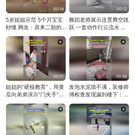
00:14
00:12
5岁姐姐示范 5个月宝宝
舞蹈老师展示连贯腾空跳
秒懂 网友：原来二胎的
跃 一套动作行云流水 节
快乐长这样
奏感拉满 网友：怎么做
到又舞又武的？
00:17
00:36
姐姐的“硬核教育”，用黄
发泡水泥填不满，装修师
瓜向弟弟演示“门夹手”，
傅检查发现漏到楼下：出
网友：果然言传不如身
风口未延伸到外墙
教！