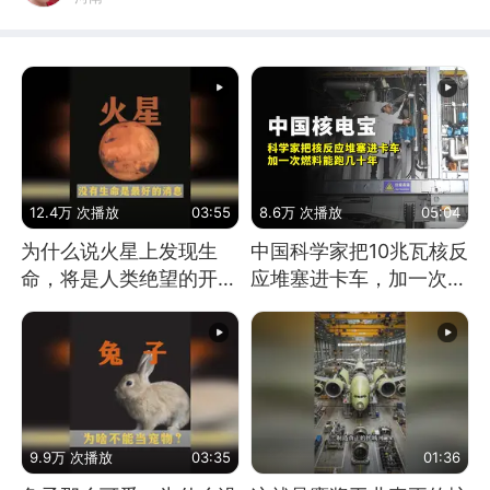
12.4万 次播放
03:55
8.6万 次播放
05:04
为什么说火星上发现生
中国科学家把10兆瓦核反
命，将是人类绝望的开
应堆塞进卡车，加一次燃
始？
料能跑几十年
9.9万 次播放
03:35
01:36