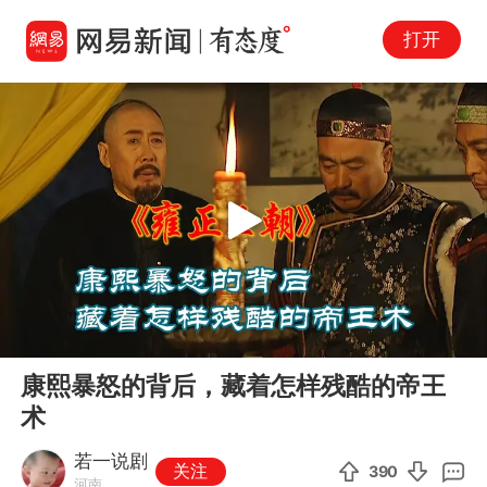
打开
Play
00:00
07:50
En
康熙暴怒的背后，藏着怎样残酷的帝王
fu
术
若一说剧
关注
390
河南