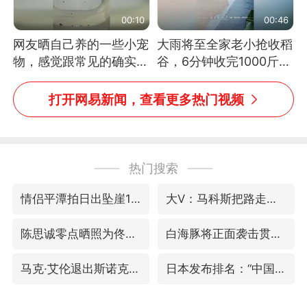
00:10
00:46
网友晒自己养的一些小宠
大雨将至全家老小抢收稻
物，感觉跟常见的确实有
谷，6分钟收完1000斤，
些不一样
没有一个人掉链子
打开网易新闻，查看更多热门视频
热门搜索
情侣平潭拍日出坠崖1死1伤
大V：马科斯把路走绝了
陈思诚零点晒照为佟丽娅庆生
白海豚将正面袭击贯穿浙江
马克·艾伦退出斯诺克中国公开赛
日本发布排名：“中国第一，美日德韩英法居后”