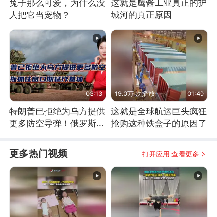
兔子那么可爱，为什么没
这就是鹰酱工业真正的护
人把它当宠物？
城河的真正原因
03:13
19.0万 次播放
01:40
特朗普已拒绝为乌方提供
这就是全球航运巨头疯狂
更多防空导弹！俄罗斯抓
抢购这种铁盒子的原因了
住窗口期猛炸基辅
更多热门视频
打开应用 查看更多