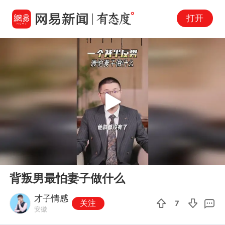
打开
Play
00:00
04:21
En
背叛男最怕妻子做什么
fu
才子情感
关注
7
安徽