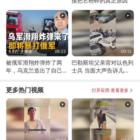
接把它粉碎的真正原因
4.8万 次播放
06:22
00:12
被俄军滑翔炸弹炸了两
巴勒斯坦父亲背对以色列
年，乌克兰造出了自己
士兵 当面大声告诉儿
的“空中长臂”
子：永远不要害怕他们！
更多热门视频
打开应用 查看更多
00:14
00:19