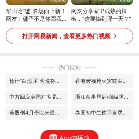
华山论“毽”名场面上新！
网友分享家里成熟的辣
网友：毽子不是你踢我
椒，“这要摘到哪一天？”
捡，我踢你捡吗
打开网易新闻，查看更多热门视频
热门搜索
预计“白海豚”明晚将在浙江舟山到福建福鼎一带沿海登陆
香港宏福苑火灾或由烟头引起
中方回应美国对多晶硅加征关税
浙江海事局启动Ⅰ级防台应急响应
美股创4月份以来最大单周涨幅
泰国初中生饮弹自尽前开了26枪
App内播放