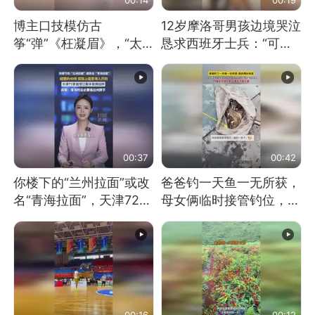
博主口技模仿古
12岁摩洛哥男孩边境哭泣
筝“弹”《枉凝眉》，“太
恳求西班牙士兵：“可不
像了～你是吃古筝长大的
可以不要把我遣返回国”
吗？”“或将成为首位考级
不带古筝的选手。”（来
源：新华每日电讯）
00:37
00:42
你楼下的“兰州拉面”或改
爸爸钓一天鱼一无所获，
名“青海拉面”，天津72家
母女俩临时接管钓位，用
面馆已集体更换招牌
玩具鱼竿钓上大鱼
00:16
00:12