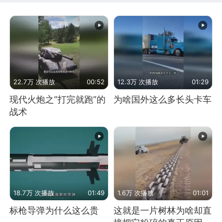
22.7万 次播放
00:52
12.3万 次播放
01:29
现代火炮之“打完就跑”的
为啥国外这么多长头卡车
战术
18.7万 次播放
01:49
1.6万 次播放
01:01
标枪导弹为什么这么贵
这就是一片树林为啥却直