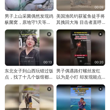
00:22
00:09
男子上山采菌偶然发现鸡
美国渔民钓获鲨鱼徒手将
枞菌窝，原地守1天等它
其拽回大海 目击者直呼
长大：挖了140多朵
震惊 （视频来源：参考
消息）
00:13
00:20
东北女子到山西玩错过饭
男子偶遇路灯螺丝发红
点，找了十几个饭馆都没
以为是小灯 却发现能点
开门：午休到几点
燃香烟 当事人：已报警
处理