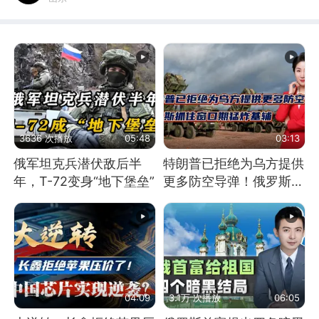
3636 次播放
05:48
03:13
俄军坦克兵潜伏敌后半
特朗普已拒绝为乌方提供
年，T-72变身“地下堡垒”
更多防空导弹！俄罗斯抓
住窗口期猛炸基辅
04:09
3.1万 次播放
06:05