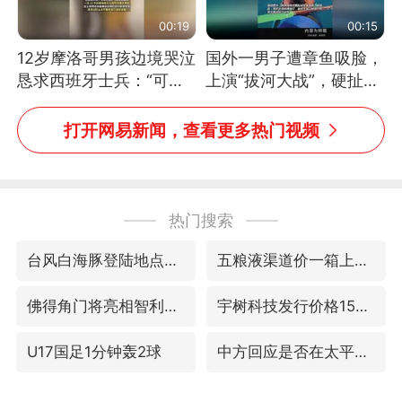
00:19
00:15
12岁摩洛哥男孩边境哭泣
国外一男子遭章鱼吸脸，
恳求西班牙士兵：“可不
上演“拔河大战”，硬扯加
可以不要把我遣返回国”
铁棒敲打方才挣脱
打开网易新闻，查看更多热门视频
热门搜索
台风白海豚登陆地点更新
五粮液渠道价一箱上涨近百元
佛得角门将亮相智利俱乐部主场
宇树科技发行价格150.80元/股
U17国足1分钟轰2球
中方回应是否在太平洋海底开采稀土