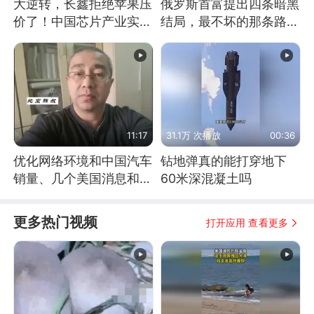
大逆转，长鑫拒绝苹果压
俄罗斯首富提出四条暗黑
价了！中国芯片产业实现
结局，最不坏的那条路是
怎样的逆袭？
通向东方
11:17
31.1万 次播放
00:36
优化网络环境和中国汽车
钻地弹真的能打穿地下
销量、几个美国消息和俄
60米深混凝土吗
乌战争进展
更多热门视频
打开应用 查看更多