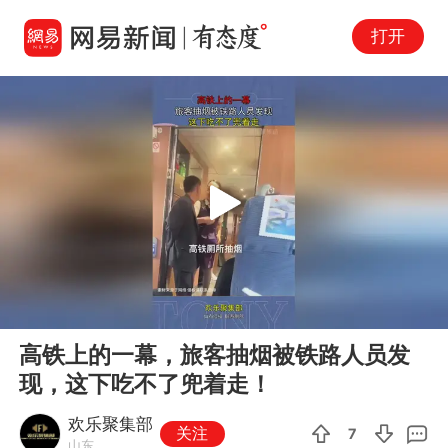
打开
Play
00:00
00:13
En
高铁上的一幕，旅客抽烟被铁路人员发
fu
现，这下吃不了兜着走！
欢乐聚集部
关注
7
山东