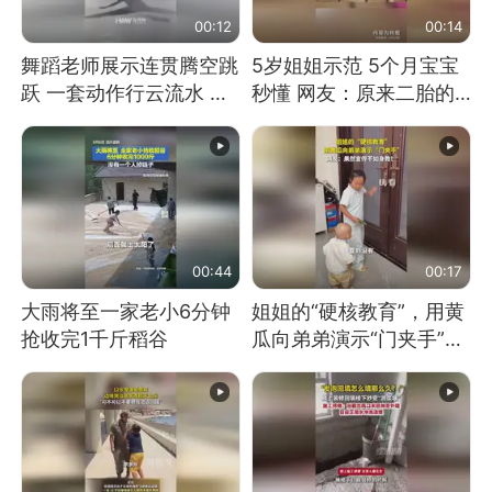
00:12
00:14
舞蹈老师展示连贯腾空跳
5岁姐姐示范 5个月宝宝
跃 一套动作行云流水 节
秒懂 网友：原来二胎的
奏感拉满 网友：怎么做
快乐长这样
到又舞又武的？
00:44
00:17
大雨将至一家老小6分钟
姐姐的“硬核教育”，用黄
抢收完1千斤稻谷
瓜向弟弟演示“门夹手”，
网友：果然言传不如身
教！