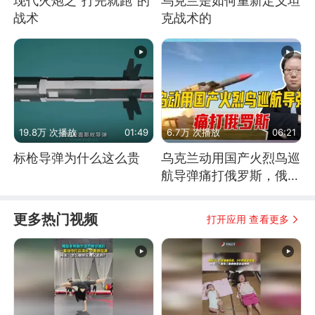
现代火炮之“打完就跑”的
乌克兰是如何重新定义坦
战术
克战术的
19.8万 次播放
01:49
6.7万 次播放
06:21
标枪导弹为什么这么贵
乌克兰动用国产火烈鸟巡
航导弹痛打俄罗斯，俄军
为什么没能拦截？
更多热门视频
打开应用 查看更多