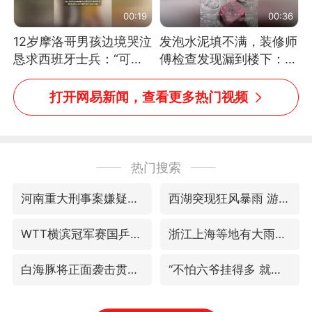
00:19
00:36
12岁摩洛哥男孩边境哭泣
发泡水泥填不满，装修师
恳求西班牙士兵：“可不
傅检查发现漏到楼下：出
可以不要把我遣返回国”
风口未延伸到外墙
打开网易新闻，查看更多热门视频
热门搜索
河南重大刑事案嫌疑人落网
西湖突现狂风暴雨 游客瞬间被浇透
WTT横滨冠军赛国乒女单三将晋级四强
浙江上海等地有大雨或暴雨
白海豚将正面袭击贯穿浙江
“不怕六爷挂得多 就怕六爷挂一颗”