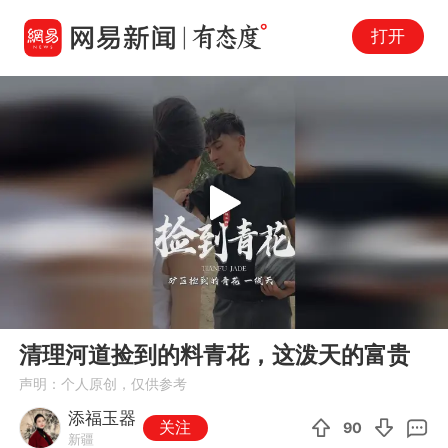
打开
Play
00:00
06:06
En
清理河道捡到的料青花，这泼天的富贵
fu
声明：个人原创，仅供参考
添福玉器
关注
90
新疆