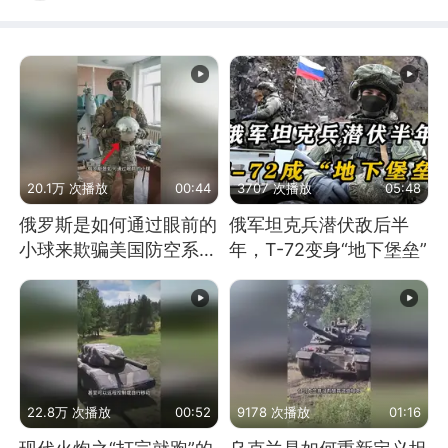
20.1万 次播放
00:44
3707 次播放
05:48
俄罗斯是如何通过眼前的
俄军坦克兵潜伏敌后半
小球来欺骗美国防空系统
年，T-72变身“地下堡垒”
的
22.8万 次播放
00:52
9178 次播放
01:16