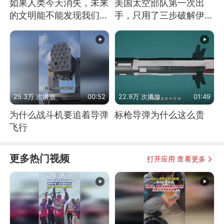
如果人类今天消失，未来
美国太空部队第一次出
的文明能不能发现我们存
手，只用了三步破解伊朗
在过？
防空
25.3万 次播放
00:52
22.9万 次播放
01:49
为什么战斗机要追着导弹
标枪导弹为什么这么贵
飞行
更多热门视频
打开应用 查看更多