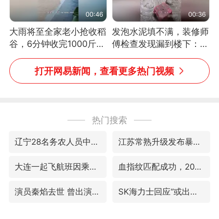
00:46
00:36
大雨将至全家老小抢收稻
发泡水泥填不满，装修师
谷，6分钟收完1000斤，
傅检查发现漏到楼下：出
没有一个人掉链子
风口未延伸到外墙
打开网易新闻，查看更多热门视频
热门搜索
辽宁28名务农人员中暑死亡？官方辟谣
江苏常熟升级发布暴雨红色预警
大连一起飞航班因乘客可乐爆瓶折返
血指纹匹配成功，20年悬案告破！凶手被执行死刑
演员秦焰去世 曾出演《狂飙》
SK海力士回应“或出售重庆工厂”传闻