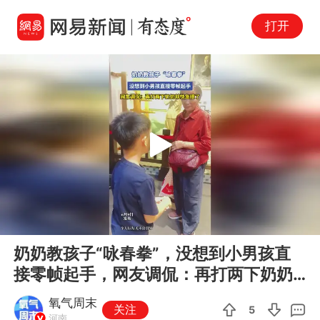
打开
Play
00:00
00:13
En
奶奶教孩子“咏春拳”，没想到小男孩直
fu
接零帧起手，网友调侃：再打两下奶奶
就快急眼了
氧气周末
关注
5
河南