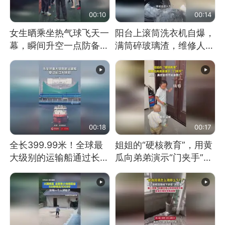
00:10
00:14
女生晒乘坐热气球飞天一
阳台上滚筒洗衣机自爆，
幕，瞬间升空一点防备都
满筒碎玻璃渣，维修人员
没有
称是人为原因，从未见过
洗衣机自爆
00:18
00:17
全长399.99米！全球最
姐姐的“硬核教育”，用黄
大级别的运输船通过长江
瓜向弟弟演示“门夹手”，
大桥这一幕，太震撼了！
网友：果然言传不如身
教！