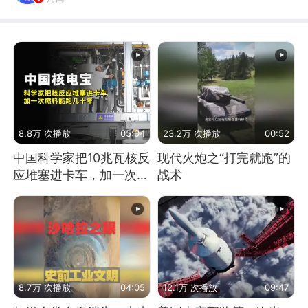
8.8万 次播放
05:04
23.2万 次播放
00:52
中国科学家把10兆瓦核反
现代火炮之“打完就跑”的
应堆塞进卡车，加一次燃
战术
料能跑几十年
8.7万 次播放
04:05
12.1万 次播放
09:47