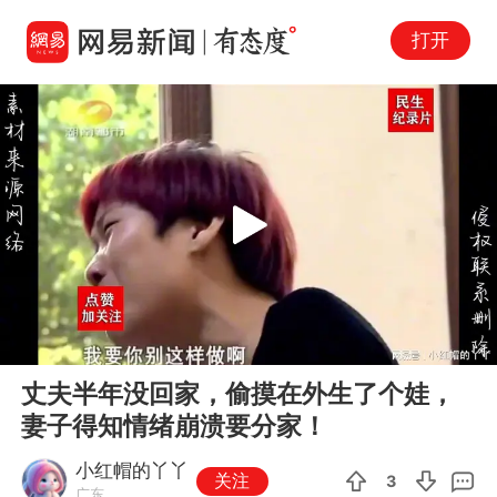
打开
Play
00:00
15:05
En
丈夫半年没回家，偷摸在外生了个娃，
fu
妻子得知情绪崩溃要分家！
小红帽的丫丫
关注
3
广东