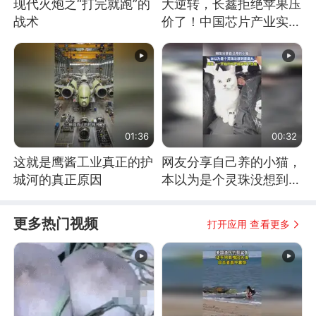
现代火炮之“打完就跑”的
大逆转，长鑫拒绝苹果压
战术
价了！中国芯片产业实现
怎样的逆袭？
01:36
00:32
这就是鹰酱工业真正的护
网友分享自己养的小猫，
城河的真正原因
本以为是个灵珠没想到是
魔丸
更多热门视频
打开应用 查看更多