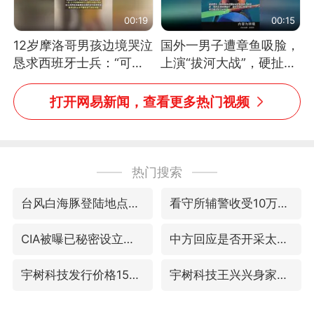
00:19
00:15
12岁摩洛哥男孩边境哭泣
国外一男子遭章鱼吸脸，
恳求西班牙士兵：“可不
上演“拔河大战”，硬扯加
可以不要把我遣返回国”
铁棒敲打方才挣脱
打开网易新闻，查看更多热门视频
热门搜索
台风白海豚登陆地点更新
看守所辅警收受10万获刑1年
CIA被曝已秘密设立古巴工作组
中方回应是否开采太平洋海底稀土资源
宇树科技发行价格150.80元/股
宇树科技王兴兴身家有望超200亿元