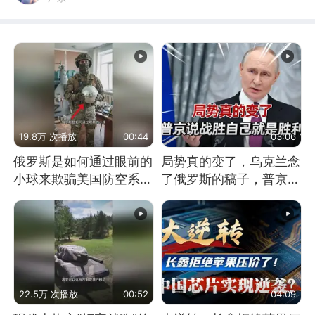
19.8万 次播放
00:44
03:06
俄罗斯是如何通过眼前的
局势真的变了，乌克兰念
小球来欺骗美国防空系统
了俄罗斯的稿子，普京说
的
战胜自己就是胜利
22.5万 次播放
00:52
04:09