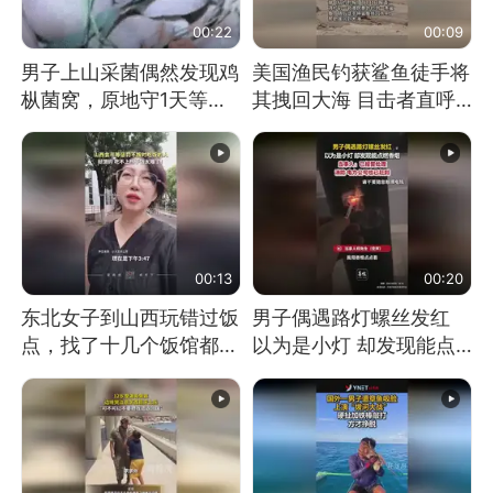
00:22
00:09
男子上山采菌偶然发现鸡
美国渔民钓获鲨鱼徒手将
枞菌窝，原地守1天等它
其拽回大海 目击者直呼
长大：挖了140多朵
震惊 （视频来源：参考
消息）
00:13
00:20
东北女子到山西玩错过饭
男子偶遇路灯螺丝发红
点，找了十几个饭馆都没
以为是小灯 却发现能点
开门：午休到几点
燃香烟 当事人：已报警
处理