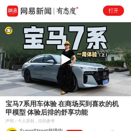
打开
Play
00:00
11:45
En
宝马7系用车体验 在商场买到喜欢的机
fu
甲模型 体验后排的舒享功能
声明：个人原创，仅供参考
SuperStreet超级街