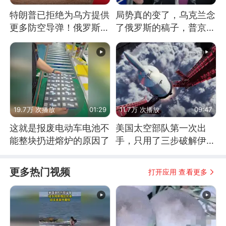
特朗普已拒绝为乌方提供
局势真的变了，乌克兰念
更多防空导弹！俄罗斯抓
了俄罗斯的稿子，普京说
住窗口期猛炸基辅
战胜自己就是胜利
19.7万 次播放
01:29
11.7万 次播放
09:47
这就是报废电动车电池不
美国太空部队第一次出
能整块扔进熔炉的原因了
手，只用了三步破解伊朗
防空
更多热门视频
打开应用 查看更多