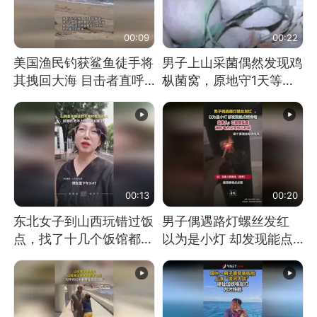
00:09
00:22
美国渔民钓获鲨鱼徒手将
男子上山采菌偶然发现鸡
其拽回大海 目击者直呼
枞菌窝，原地守1天等它
震惊 （视频来源：参考
长大：挖了140多朵
消息）
00:13
00:20
东北女子到山西玩错过饭
男子偶遇路灯螺丝发红
点，找了十几个饭馆都没
以为是小灯 却发现能点
开门：午休到几点
燃香烟 当事人：已报警
处理