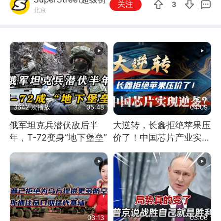
关注
3
北京
3642 次播放
05:48
04:09
俄军坦克兵潜伏敌后半
大逆转，长鑫拒绝苹果压
年，T-72变身“地下堡垒”
价了！中国芯片产业实现
怎样的逆袭？
03:13
03:06