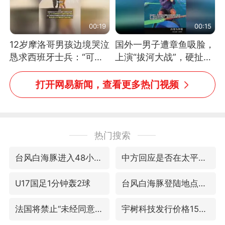
00:19
00:15
12岁摩洛哥男孩边境哭泣
国外一男子遭章鱼吸脸，
恳求西班牙士兵：“可不
上演“拔河大战”，硬扯加
可以不要把我遣返回国”
铁棒敲打方才挣脱
打开网易新闻，查看更多热门视频
热门搜索
台风白海豚进入48小时警戒线
中方回应是否在太平洋海底开采稀土
U17国足1分钟轰2球
台风白海豚登陆地点更新
法国将禁止“未经同意的电话营销”
宇树科技发行价格150.80元/股