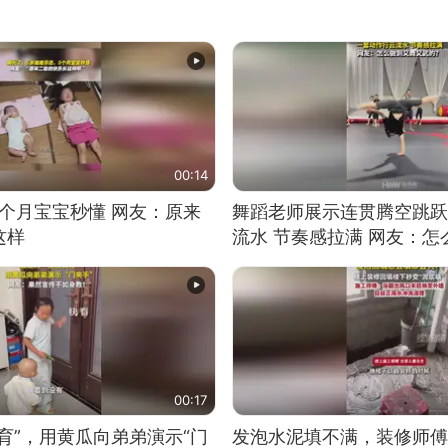
00:14
5个月宝宝秒懂 网友：原来
舞蹈老师展示连贯腾空跳跃
这样
流水 节奏感拉满 网友：
的？
00:17
育”，用黄瓜向弟弟演示“门
发泡水泥填不满，装修师傅