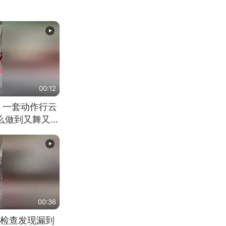
00:12
 一套动作行云
怎么做到又舞又武
00:36
检查发现漏到