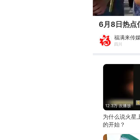
00:00
6月8日热点
福满来传
四川
12.3万 次播放
为什么说火星
的开始？