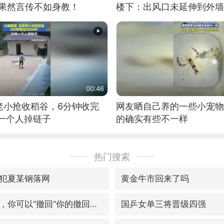
：果然言传不如身教！
楼下：出风口未延伸到外墙
00:46
老小抢收稻谷，6分钟收完
网友晒自己养的一些小宠物
有一个人掉链子
的确实有些不一样
热门搜索
犯夏某钢落网
黄金牛市回来了吗
微信又有新功能，你可以“撤回”你的撤回了！
国乒女单三将晋级四强