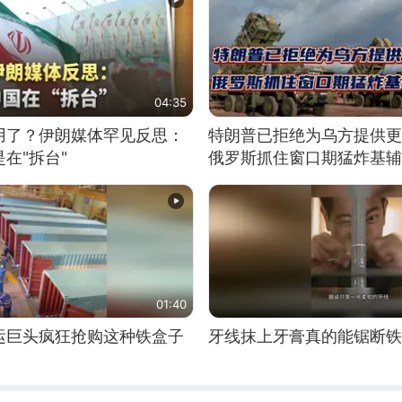
04:35
用了？伊朗媒体罕见反思：
特朗普已拒绝为乌方提供更
在"拆台"
俄罗斯抓住窗口期猛炸基辅
01:40
运巨头疯狂抢购这种铁盒子
牙线抹上牙膏真的能锯断铁