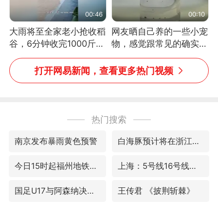
00:46
00:10
大雨将至全家老小抢收稻
网友晒自己养的一些小宠
谷，6分钟收完1000斤，
物，感觉跟常见的确实有
没有一个人掉链子
些不一样
打开网易新闻，查看更多热门视频
热门搜索
南京发布暴雨黄色预警
白海豚预计将在浙江苍南到三门一带登陆
今日15时起福州地铁高架区段停运
上海：5号线16号线浦江线全线停运
国足U17与阿森纳决赛取消 并列冠军
王传君 《披荆斩棘》