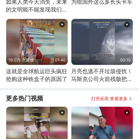
如果人类今天消失，未来
为啥国外这么多长头卡车
的文明能不能发现我们存
在过？
19.0万 次播放
01:40
00:10
这就是全球航运巨头疯狂
月亮也逃不开垃圾侵扰！
抢购这种铁盒子的原因了
马斯克公司火箭残骸把月
球撞个坑
更多热门视频
打开应用 查看更多