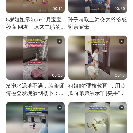
00:14
00:39
5岁姐姐示范 5个月宝宝
孙子考取上海交大爷爷感
秒懂 网友：原来二胎的
谢亲家母
快乐长这样
00:36
00:17
发泡水泥填不满，装修师
姐姐的“硬核教育”，用黄
傅检查发现漏到楼下：出
瓜向弟弟演示“门夹手”，
风口未延伸到外墙
网友：果然言传不如身
教！