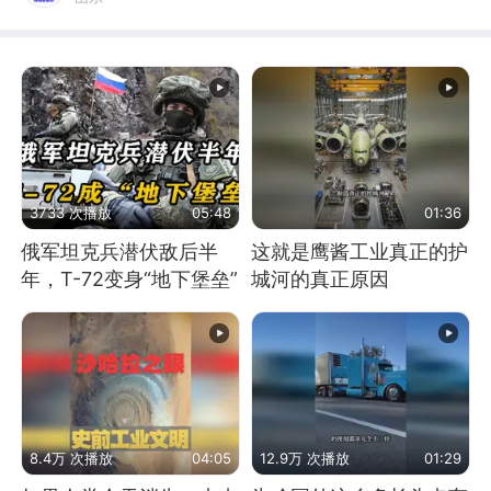
3733 次播放
05:48
01:36
俄军坦克兵潜伏敌后半
这就是鹰酱工业真正的护
年，T-72变身“地下堡垒”
城河的真正原因
8.4万 次播放
04:05
12.9万 次播放
01:29