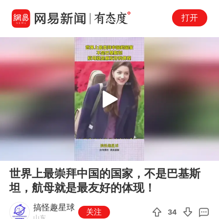
打开
Play
00:00
00:13
En
世界上最崇拜中国的国家，不是巴基斯
fu
坦，航母就是最友好的体现！
搞怪趣星球
关注
34
山东