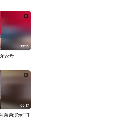
00:39
亲家母
00:17
向弟弟演示“门