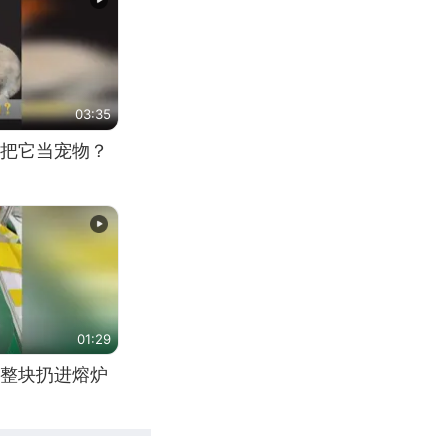
03:35
把它当宠物？
01:29
整块扔进熔炉