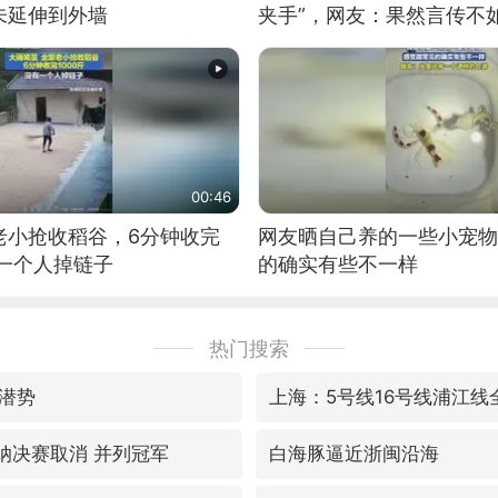
未延伸到外墙
夹手”，网友：果然言传不
00:46
老小抢收稻谷，6分钟收完
网友晒自己养的一些小宠物
有一个人掉链子
的确实有些不一样
热门搜索
潜势
上海：5号线16号线浦江线
森纳决赛取消 并列冠军
白海豚逼近浙闽沿海