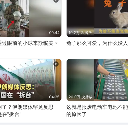
00:44
10.2万 次播放
通过眼前的小球来欺骗美国
兔子那么可爱，为什么没人
04:35
20.0万 次播放
用了？伊朗媒体罕见反思：
这就是报废电动车电池不能
在"拆台"
的原因了