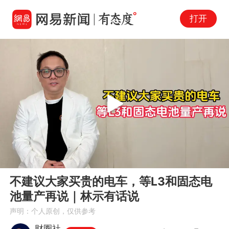
打开
Play
00:00
01:16
En
不建议大家买贵的电车，等L3和固态电
fu
池量产再说｜林示有话说
声明：个人原创，仅供参考
财圈社