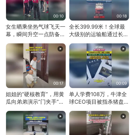
00:10
00:18
女生晒乘坐热气球飞天一
全长399.99米！全球最
幕，瞬间升空一点防备都
大级别的运输船通过长江
没有
大桥这一幕，太震撼了！
00:17
00:09
姐姐的“硬核教育”，用黄
单人学费108万，牛津全
瓜向弟弟演示“门夹手”，
球CEO项目被指杀猪盘，
网友：果然言传不如身
项目方称负责人曾任牛津
教！
大学校长