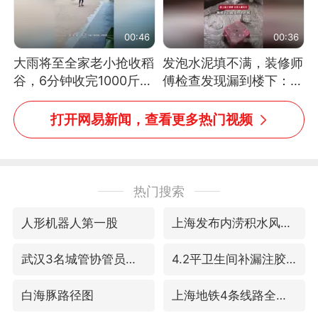
00:46
00:36
大雨将至全家老小抢收稻
发泡水泥填不满，装修师
谷，6分钟收完1000斤，
傅检查发现漏到楼下：出
没有一个人掉链子
风口未延伸到外墙
打开网易新闻，查看更多热门视频
热门搜索
人形机器人第一股
上海发布内涝积水风险提示
武汉3名城管协管员殴打摊主被刑拘
4.2平卫生间补漏注胶花1.55万
白海豚路径图
上海地铁4条线路全线停运