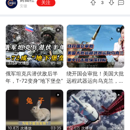
关注
3
安徽
3759 次播放
05:48
03:35
俄军坦克兵潜伏敌后半
绕开国会审批！美国大批
年，T-72变身“地下堡垒”
远程武器运向乌克兰，集
中打击俄纵深目标
10.8万 次播放
03:35
12.0万 次播放
09:47