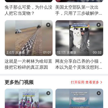
兔子那么可爱，为什么没
美国太空部队第一次出
人把它当宠物？
手，只用了三步破解伊朗
防空
2.0万 次播放
01:01
12.1万 次播放
00:32
这就是一片树林为啥却直
网友分享自己养的小猫，
接把它粉碎的真正原因
本以为是个灵珠没想到是
魔丸
更多热门视频
打开应用 查看更多