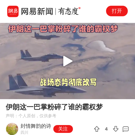
打开
Play
00:00
01:22
En
伊朗这一巴掌粉碎了谁的霸权梦
fu
声明：个人原创，仅供参考
封情舞韵的诗
关注
4
四川