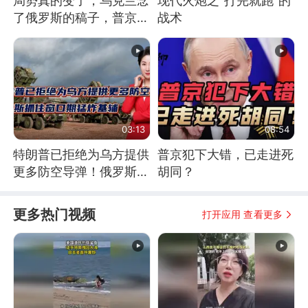
局势真的变了，乌克兰念
现代火炮之“打完就跑”的
了俄罗斯的稿子，普京说
战术
战胜自己就是胜利
03:13
08:54
特朗普已拒绝为乌方提供
普京犯下大错，已走进死
更多防空导弹！俄罗斯抓
胡同？
住窗口期猛炸基辅
更多热门视频
打开应用 查看更多