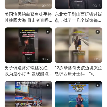
00:09
00:13
美国渔民钓获鲨鱼徒手将
东北女子到山西玩错过饭
其拽回大海 目击者直呼
点，找了十几个饭馆都没
震惊 （视频来源：参考
开门：午休到几点
消息）
00:20
00:19
男子偶遇路灯螺丝发红
12岁摩洛哥男孩边境哭泣
以为是小灯 却发现能点
恳求西班牙士兵：“可不
燃香烟 当事人：已报警
可以不要把我遣返回国”
处理