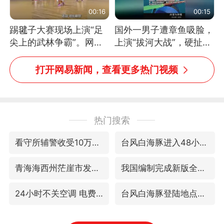
00:16
00:15
踢毽子大赛现场上演“足
国外一男子遭章鱼吸脸，
尖上的武林争霸”。网
上演“拔河大战”，硬扯加
友：这哪是踢毽子，分明
铁棒敲打方才挣脱
是武侠片现场！#睡个好
打开网易新闻，查看更多热门视频
觉
热门搜索
看守所辅警收受10万获刑1年
台风白海豚进入48小时警戒线
青海海西州茫崖市发生3.1级地震
我国编制完成新版全月地质图
24小时不关空调 电费会更低吗
台风白海豚登陆地点更新