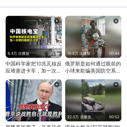
8.4万 次播放
05:04
19.8万 次播放
00:44
中国科学家把10兆瓦核反
俄罗斯是如何通过眼前的
应堆塞进卡车，加一次燃
小球来欺骗美国防空系统
料能跑几十年
的
03:06
22.5万 次播放
00:52