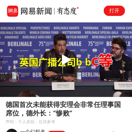
打开
Play
00:00
02:28
En
德国首次未能获得安理会非常任理事国
fu
席位，德外长：“惨败”
声明：个人原创，仅供参考
一个幻想者