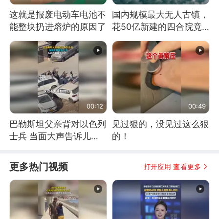
这就是报废电动车电池不
国内规模最大无人古镇，
能整块扔进熔炉的原因了
花50亿新建的四合院竟
没人住，发生了啥
00:12
00:49
巴勒斯坦父亲背对以色列
见过狠的，没见过这么狠
士兵 当面大声告诉儿
的！
子：永远不要害怕他们！
更多热门视频
打开应用 查看更多