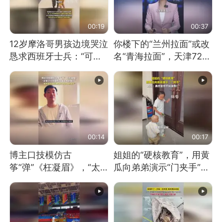
00:19
00:37
12岁摩洛哥男孩边境哭泣
你楼下的“兰州拉面”或改
恳求西班牙士兵：“可不
名“青海拉面”，天津72家
可以不要把我遣返回国”
面馆已集体更换招牌
00:14
00:17
博主口技模仿古
姐姐的“硬核教育”，用黄
筝“弹”《枉凝眉》，“太
瓜向弟弟演示“门夹手”，
像了～你是吃古筝长大的
网友：果然言传不如身
吗？”“或将成为首位考级
教！
不带古筝的选手。”（来
源：新华每日电讯）