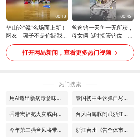
00:16
00:42
华山论“毽”名场面上新！
爸爸钓一天鱼一无所获，
网友：毽子不是你踢我
母女俩临时接管钓位，用
捡，我踢你捡吗
玩具鱼竿钓上大鱼
打开网易新闻，查看更多热门视频
热门搜索
用AI造出新病毒意味着什么
泰国初中生饮弹自尽前开了26枪
香港宏福苑火灾或由烟头引起
台风白海豚闭眼浙江上海处于危险半圆
今年第二强台风将带来多大影响
浙江台州《告全体市民书》