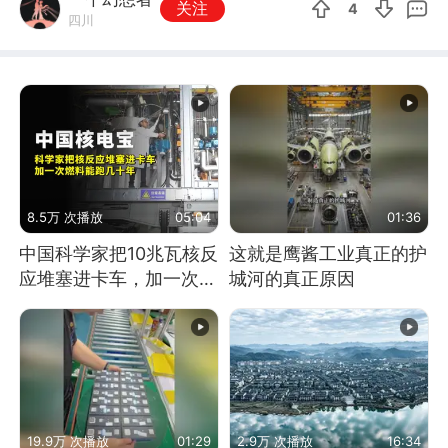
关注
4
四川
8.5万 次播放
05:04
01:36
中国科学家把10兆瓦核反
这就是鹰酱工业真正的护
应堆塞进卡车，加一次燃
城河的真正原因
料能跑几十年
19.9万 次播放
01:29
2.9万 次播放
16:34