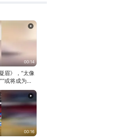
00:14
凝眉》，“太像
”“或将成为首
（来源：新华每
00:16