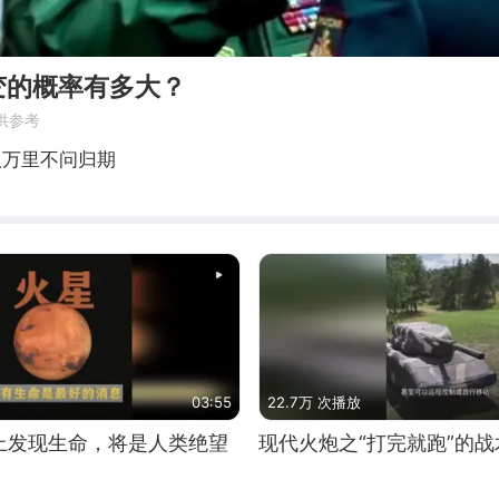
变的概率有多大？
供参考
八万里不问归期
03:55
22.7万 次播放
上发现生命，将是人类绝望
现代火炮之“打完就跑”的战