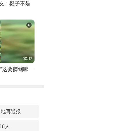
网友：毽子不是
00:12
“这要摘到哪一
当地再通报
16人