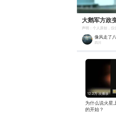
00:00
大鹅军方政
声明：个人原创，仅
像风走了
四川
12.2万 次播放
为什么说火星
的开始？