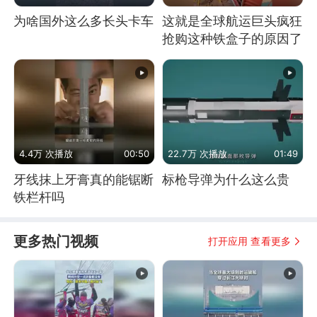
为啥国外这么多长头卡车
这就是全球航运巨头疯狂
抢购这种铁盒子的原因了
4.4万 次播放
00:50
22.7万 次播放
01:49
牙线抹上牙膏真的能锯断
标枪导弹为什么这么贵
铁栏杆吗
更多热门视频
打开应用 查看更多