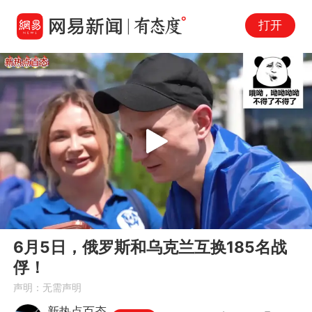
打开
Play
00:00
02:03
En
6月5日，俄罗斯和乌克兰互换185名战
fu
俘！
声明：无需声明
新热点百态