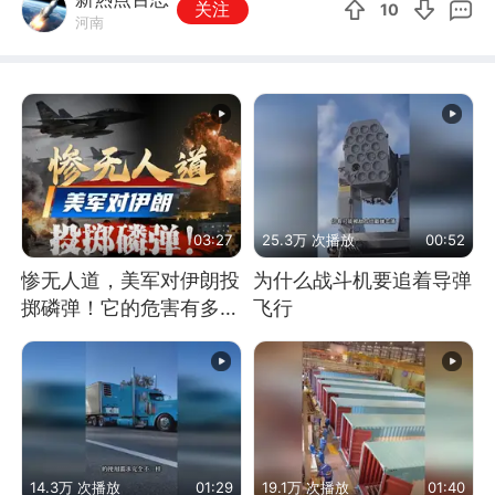
关注
10
河南
03:27
25.3万 次播放
00:52
惨无人道，美军对伊朗投
为什么战斗机要追着导弹
掷磷弹！它的危害有多
飞行
大？
14.3万 次播放
01:29
19.1万 次播放
01:40