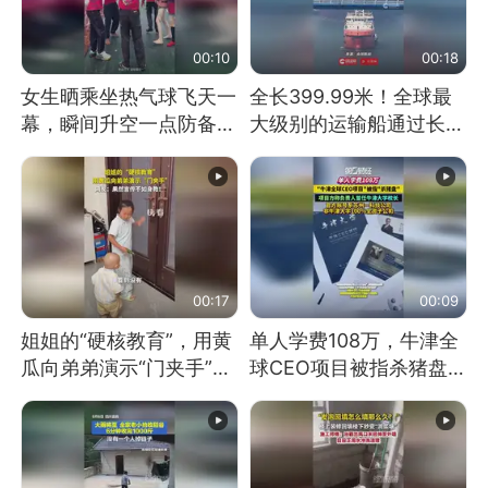
00:10
00:18
女生晒乘坐热气球飞天一
全长399.99米！全球最
幕，瞬间升空一点防备都
大级别的运输船通过长江
没有
大桥这一幕，太震撼了！
00:17
00:09
姐姐的“硬核教育”，用黄
单人学费108万，牛津全
瓜向弟弟演示“门夹手”，
球CEO项目被指杀猪盘，
网友：果然言传不如身
项目方称负责人曾任牛津
教！
大学校长