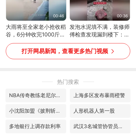
00:46
00:36
大雨将至全家老小抢收稻
发泡水泥填不满，装修师
谷，6分钟收完1000斤，
傅检查发现漏到楼下：出
没有一个人掉链子
风口未延伸到外墙
打开网易新闻，查看更多热门视频
热门搜索
NBA传奇教练老尼尔森去世
上海多区发布暴雨橙警
小沈阳加盟《披荆斩棘》
人形机器人第一股
多地银行上调存款利率
武汉3名城管协管员殴打摊主被刑拘