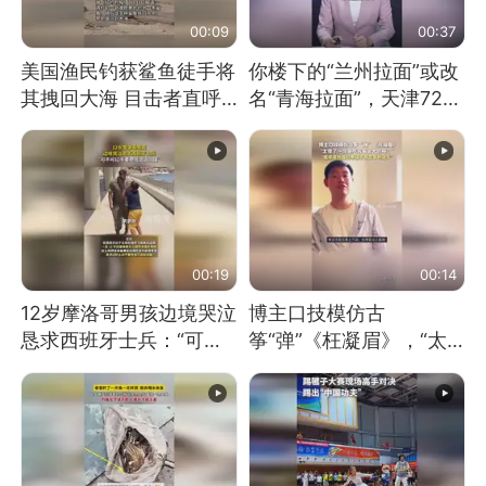
00:09
00:37
美国渔民钓获鲨鱼徒手将
你楼下的“兰州拉面”或改
其拽回大海 目击者直呼
名“青海拉面”，天津72家
震惊 （视频来源：参考
面馆已集体更换招牌
消息）
00:19
00:14
12岁摩洛哥男孩边境哭泣
博主口技模仿古
恳求西班牙士兵：“可不
筝“弹”《枉凝眉》，“太
可以不要把我遣返回国”
像了～你是吃古筝长大的
吗？”“或将成为首位考级
不带古筝的选手。”（来
源：新华每日电讯）