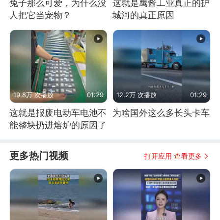
兔子那么可爱，为什么没
这就是鹰酱工业真正的护
人把它当宠物？
城河的真正原因
19.8万 次播放
01:29
12.2万 次播放
01:29
这就是报废电动车电池不
为啥国外这么多长头卡车
能整块扔进熔炉的原因了
更多热门视频
打开应用 查看更多