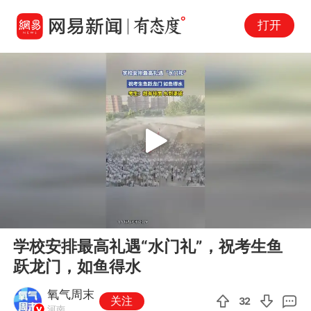
打开
Play
00:00
00:10
En
学校安排最高礼遇“水门礼”，祝考生鱼
fu
跃龙门，如鱼得水
氧气周末
关注
32
河南