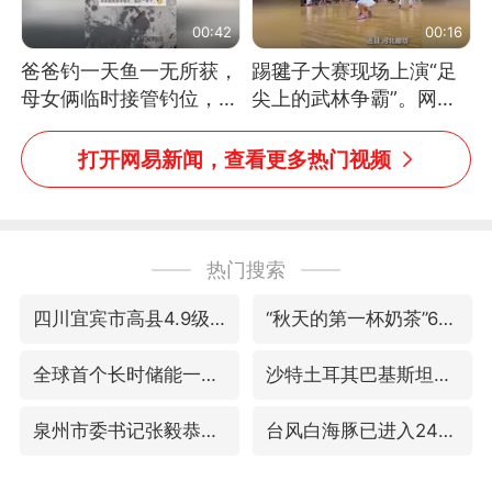
00:42
00:16
爸爸钓一天鱼一无所获，
踢毽子大赛现场上演“足
母女俩临时接管钓位，用
尖上的武林争霸”。网
玩具鱼竿钓上大鱼
友：这哪是踢毽子，分明
是武侠片现场！#睡个好
打开网易新闻，查看更多热门视频
觉
热门搜索
四川宜宾市高县4.9级地震致1人死亡
“秋天的第一杯奶茶”6岁了
全球首个长时储能一体化产业园量产
沙特土耳其巴基斯坦签署共同防务协议
泉州市委书记张毅恭被查
台风白海豚已进入24小时警戒线