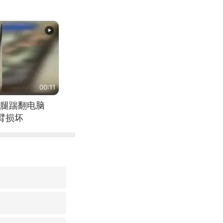
00:11
腿踹翻电脑
臂损坏