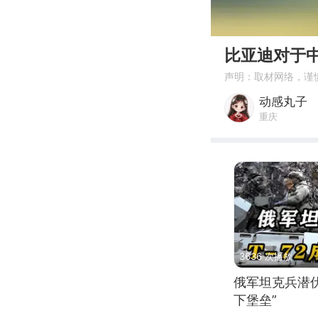
00:00
比亚迪对于
声明：取材网络，谨
动感丸子
重庆
3636 次播放
俄军坦克兵潜伏
下堡垒”