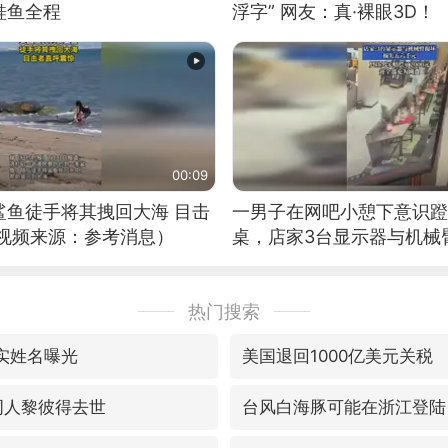
鲑鱼全程
浮字” 网友：真·裸眼3D！
00:09
鲨鱼徒手将其拽回大海 目击
一男子在网吧小憩下意识蹬
（视频来源：参考消息）
桌，店家3台显示器与机械
热门搜索
真实姓名曝光
美国退回1000亿美元关税
填词人黎彼得去世
台风白海豚可能在浙江登陆