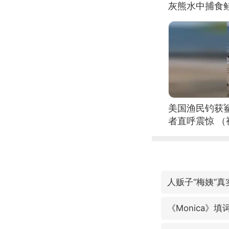
灰熊水中捕食
美国渔民钓获
者直呼震惊 
人贩子“梅姨”
《Monica》