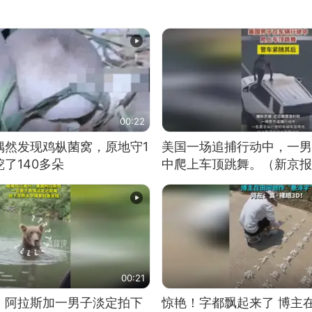
00:22
偶然发现鸡枞菌窝，原地守1
美国一场追捕行动中，一男
了140多朵
中爬上车顶跳舞。（新京报
00:21
！阿拉斯加一男子淡定拍下
惊艳！字都飘起来了 博主