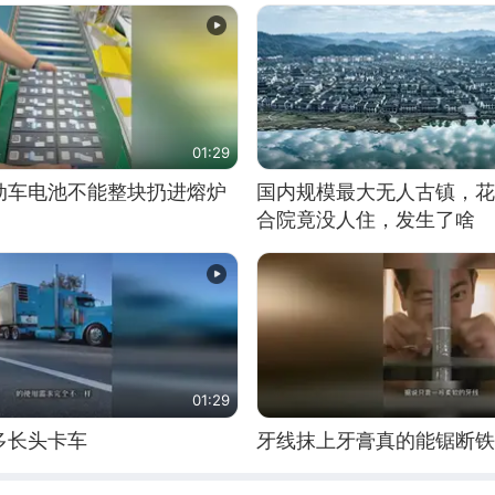
01:29
动车电池不能整块扔进熔炉
国内规模最大无人古镇，花
合院竟没人住，发生了啥
01:29
多长头卡车
牙线抹上牙膏真的能锯断铁