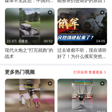
媒体罕见反思：中国到底
能整块扔进熔炉的原因了
是不是在"拆台"
22.9万 次播放
00:52
04:05
现代火炮之“打完就跑”的
过去谁都不听，现在请听
战术
好了！为什么俄军突然强
硬起来了？
更多热门视频
打开应用 查看更多
00:14
00:12