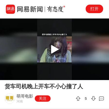
打开
Play
00:00
01:05
En
货车司机晚上开车不小心撞了人
fu
萌哥电影
关注
5
河南