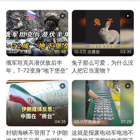
3727 次播放
05:48
10.0万 次播放
03:35
俄军坦克兵潜伏敌后半
兔子那么可爱，为什么没
年，T-72变身“地下堡垒”
人把它当宠物？
04:35
20.0万 次播放
01:29
封锁海峡不管用了？伊朗
这就是报废电动车电池不