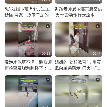
5岁姐姐示范 5个月宝宝
舞蹈老师展示连贯腾空跳
秒懂 网友：原来二胎的
跃 一套动作行云流水 节
快乐长这样
奏感拉满 网友：怎么做
到又舞又武的？
00:36
00:17
发泡水泥填不满，装修师
姐姐的“硬核教育”，用黄
傅检查发现漏到楼下：出
瓜向弟弟演示“门夹手”，
风口未延伸到外墙
网友：果然言传不如身
教！
00:46
00:10