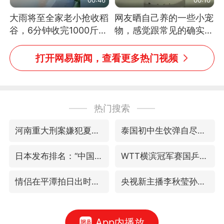
大雨将至全家老小抢收稻
网友晒自己养的一些小宠
谷，6分钟收完1000斤，
物，感觉跟常见的确实有
没有一个人掉链子
些不一样
打开网易新闻，查看更多热门视频
热门搜索
河南重大刑案嫌犯夏某钢落网
泰国初中生饮弹自尽前开了26枪
日本发布排名：“中国第一，美日德韩英法居后”
WTT横滨冠军赛国乒女单三将晋级四强
情侣在平潭拍日出时坠崖致一死一伤
央视新主播李秋莹孙亚鹏亮相
App内播放