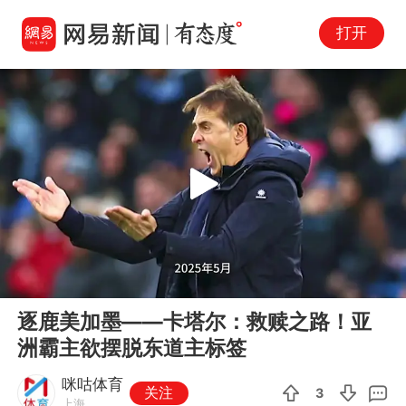
打开
Play
00:00
03:07
En
逐鹿美加墨——卡塔尔：救赎之路！亚
fu
洲霸主欲摆脱东道主标签
咪咕体育
关注
3
上海