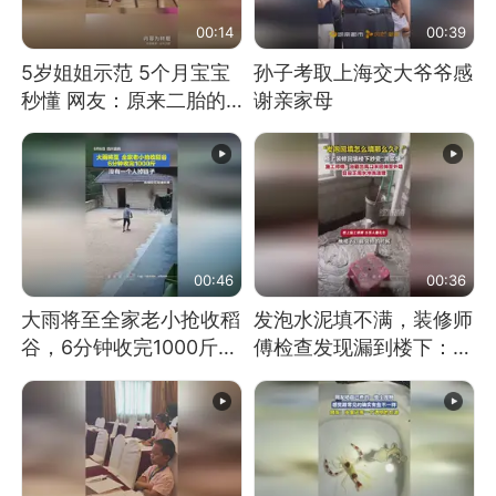
00:14
00:39
5岁姐姐示范 5个月宝宝
孙子考取上海交大爷爷感
秒懂 网友：原来二胎的
谢亲家母
快乐长这样
00:46
00:36
大雨将至全家老小抢收稻
发泡水泥填不满，装修师
谷，6分钟收完1000斤，
傅检查发现漏到楼下：出
没有一个人掉链子
风口未延伸到外墙