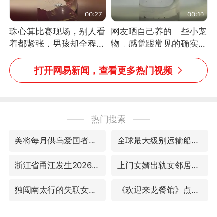
00:27
00:10
珠心算比赛现场，别人看
网友晒自己养的一些小宠
着都紧张，男孩却全程气
物，感觉跟常见的确实有
定神闲、从容作答，最终
些不一样
拿下冠军。网友：这淡定
打开网易新闻，查看更多热门视频
的样子，一看就是有实
力！（人民日报）
热门搜索
美将每月供乌爱国者拦截导弹
全球最大级别运输船通过长江大桥
浙江省甬江发生2026年第1号洪水
上门女婿出轨女邻居多年被判重婚罪
独闯南太行的失联女生最后轨迹已确认
《欢迎来龙餐馆》点映及预售总票房破亿