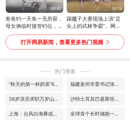
00:42
00:16
爸爸钓一天鱼一无所获，
踢毽子大赛现场上演“足
母女俩临时接管钓位，用
尖上的武林争霸”。网
玩具鱼竿钓上大鱼
友：这哪是踢毽子，分明
是武侠片现场！#睡个好
打开网易新闻，查看更多热门视频
觉
热门搜索
“秋天的第一杯奶茶”6岁了
福建泉州市委书记张毅恭被查
38岁演员求职万岁山NPC成功
沙特土耳其巴基斯坦签署共同防务协议
上海：台风白海豚或将带来龙卷风
全球首个长时储能一体化产业园量产