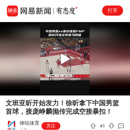
打开
Play
00:00
00:16
En
文班亚昕开始发力！徐昕拿下中国男篮
fu
首球，接庞峥麟抛传完成空接暴扣！
咪咕体育
关注
41
上海