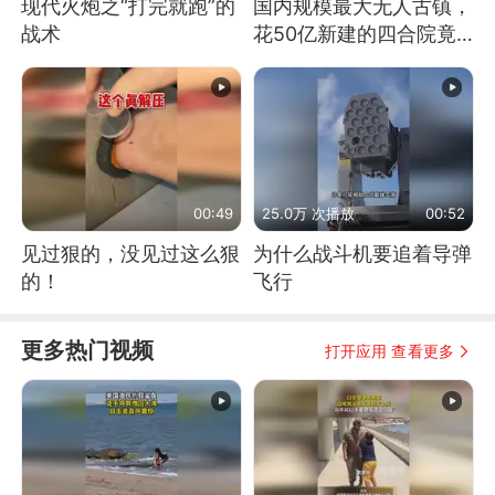
现代火炮之“打完就跑”的
国内规模最大无人古镇，
战术
花50亿新建的四合院竟
没人住，发生了啥
00:49
25.0万 次播放
00:52
见过狠的，没见过这么狠
为什么战斗机要追着导弹
的！
飞行
更多热门视频
打开应用 查看更多