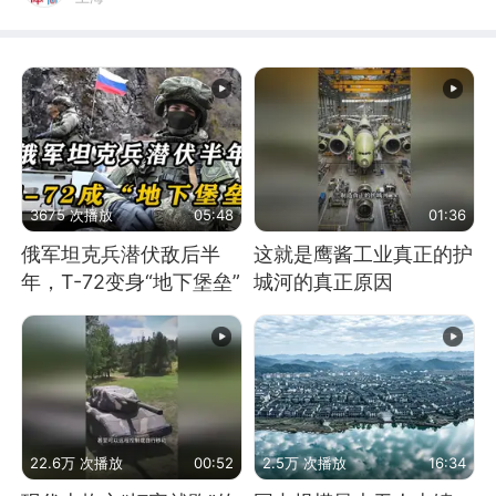
3675 次播放
05:48
01:36
俄军坦克兵潜伏敌后半
这就是鹰酱工业真正的护
年，T-72变身“地下堡垒”
城河的真正原因
22.6万 次播放
00:52
2.5万 次播放
16:34