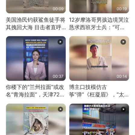
00:09
00:19
美国渔民钓获鲨鱼徒手将
12岁摩洛哥男孩边境哭泣
其拽回大海 目击者直呼
恳求西班牙士兵：“可不
震惊 （视频来源：参考
可以不要把我遣返回国”
消息）
00:37
00:14
你楼下的“兰州拉面”或改
博主口技模仿古
名“青海拉面”，天津72家
筝“弹”《枉凝眉》，“太
面馆已集体更换招牌
像了～你是吃古筝长大的
吗？”“或将成为首位考级
不带古筝的选手。”（来
源：新华每日电讯）