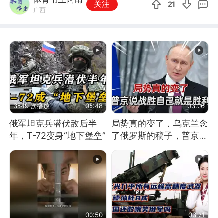
关注
21
广西
3649 次播放
05:48
03:06
俄军坦克兵潜伏敌后半
局势真的变了，乌克兰念
年，T-72变身“地下堡垒”
了俄罗斯的稿子，普京说
战胜自己就是胜利
00:50
03:21