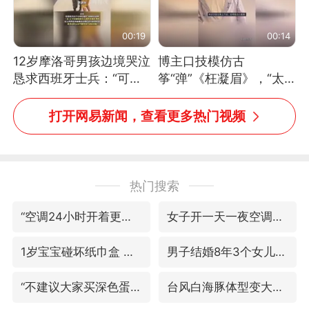
00:19
00:14
12岁摩洛哥男孩边境哭泣
博主口技模仿古
恳求西班牙士兵：“可不
筝“弹”《枉凝眉》，“太
可以不要把我遣返回国”
像了～你是吃古筝长大的
吗？”“或将成为首位考级
打开网易新闻，查看更多热门视频
不带古筝的选手。”（来
源：新华每日电讯）
热门搜索
“空调24小时开着更省电”不实
女子开一天一夜空调后二氧化碳中毒
1岁宝宝碰坏纸巾盒 宝妈被索赔924元
男子结婚8年3个女儿均非亲生
“不建议大家买深色蛋糕”
台风白海豚体型变大近似13个浙江面积