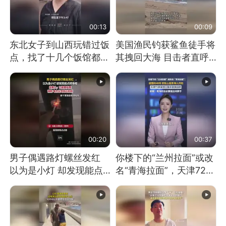
00:13
00:09
东北女子到山西玩错过饭
美国渔民钓获鲨鱼徒手将
点，找了十几个饭馆都没
其拽回大海 目击者直呼
开门：午休到几点
震惊 （视频来源：参考
消息）
00:20
00:37
男子偶遇路灯螺丝发红
你楼下的“兰州拉面”或改
以为是小灯 却发现能点
名“青海拉面”，天津72家
燃香烟 当事人：已报警
面馆已集体更换招牌
处理