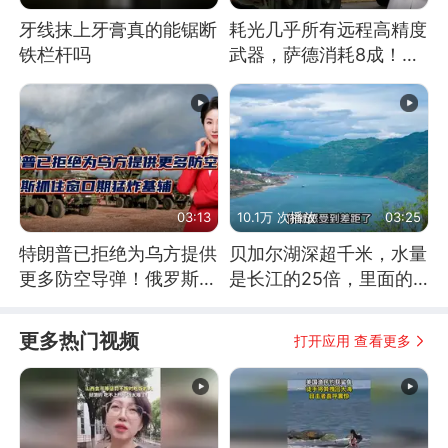
牙线抹上牙膏真的能锯断
耗光几乎所有远程高精度
铁栏杆吗
武器，萨德消耗8成！美
国还敢嘲笑俄军吗
03:13
10.1万 次播放
03:25
特朗普已拒绝为乌方提供
贝加尔湖深超千米，水量
更多防空导弹！俄罗斯抓
是长江的25倍，里面的
住窗口期猛炸基辅
鱼究竟有多大？
更多热门视频
打开应用 查看更多