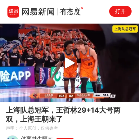
打开
Play
00:00
01:02
En
上海队总冠军，王哲林29+14大号两
fu
双，上海王朝来了
声明：个人原创，仅供参考
体育书生阿南